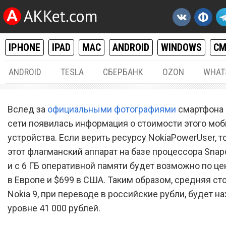
IPHONE
IPAD
MAC
ANDROID
WINDOWS
С
ANDROID
TESLA
СБЕРБАНК
OZON
WHAT
ANDROID
15.
Вслед за
официальными фотографиями
смартфона N
Флагманский Nokia 9 буде
сети появилась информация о стоимости этого моб
устройства. Если верить ресурсу NokiaPowerUser, т
стоить больше Apple iPhon
этот флагманский аппарат на базе процессора Snap
и с 6 ГБ оперативной памяти будет возможно по це
в Европе и $699 в США. Таким образом, средняя ст
Nokia 9, при переводе в российские рубли, будет н
уровне 41 000 рублей.