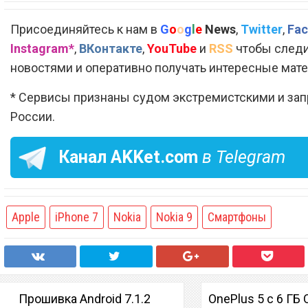
Присоединяйтесь к нам в
G
o
o
g
l
e
News
,
Twitter
,
Fac
Instagram*
,
ВКонтакте
,
YouTube
и
RSS
чтобы следи
новостями и оперативно получать интересные мат
* Сервисы признаны судом экстремистскими и за
России.
Канал
AKKet.com
в Telegram
Apple
iPhone 7
Nokia
Nokia 9
Смартфоны
Прошивка Android 7.1.2
OnePlus 5 с 6 ГБ