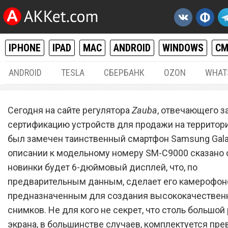
IPHONE
IPAD
MAC
ANDROID
WINDOWS
С
ANDROID
TESLA
СБЕРБАНК
OZON
WHAT
ANDROID
21.
Сегодня на сайте регулятора
Zauba
, отвечающего з
Журналисты рассекретили
сертификацию устройств для продажи на территор
был замечен таинственный смартфон Samsung Gala
дюймовый смартфон Sam
описании к модельному номеру SM-C9000 сказано о 
Galaxy C9
новинки будет 6-дюймовый дисплей, что, по
предварительным данным, сделает его камерофон
предназначенным для создания высококачествен
снимков. Не для кого не секрет, что столь большой
экрана, в большинстве случаев, комплектуется пр