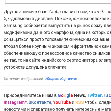
Другая записи в базе
Zauba
гласит о том, что у Gala
5,7-дюймовый дисплей. Похоже, южнокорейская к
Samsung собирается выпустить на рынок сразу дв
модификации данного смартфона, одна из которых 
оснащаться просто топовым техническим оснащени
вторая более крупным экраном и фронтальной кам
обеспечивающую превосходное качество снимков.
не так, то на сайте индийского сертификатора элек
устройств допущена опечатка.
Источник изображений:
«Яндекс Картинки»
Присоединяйтесь к нам в
G
o
o
g
l
e
News
,
Twitter
,
Fac
Instagram*
,
ВКонтакте
,
YouTube
и
RSS
чтобы следи
новостями и оперативно получать интересные мат