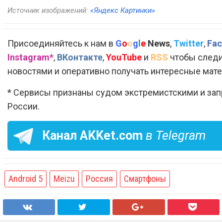
Источник изображений:
«Яндекс Картинки»
Присоединяйтесь к нам в
G
o
o
g
l
e
News
,
Twitter
,
Fac
Instagram*
,
ВКонтакте
,
YouTube
и
RSS
чтобы следи
новостями и оперативно получать интересные мат
* Сервисы признаны судом экстремистскими и за
России.
Канал
AKKet.com
в Telegram
Android 5
Meizu
Россия
Смартфоны