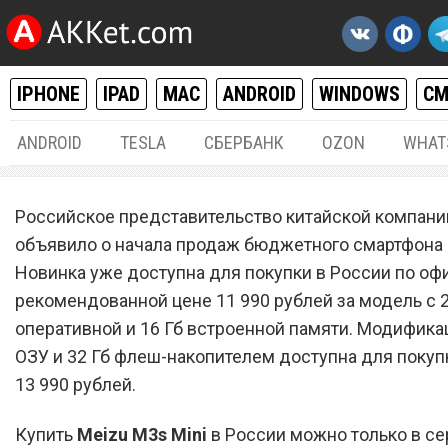
IPHONE
IPAD
MAC
ANDROID
WINDOWS
С
ANDROID
TESLA
СБЕРБАНК
OZON
WHAT
ANDROID
31.
Российское представительство китайской компани
Смартфон Meizu M3s Mini 
объявило о начала продаж бюджетного смартфона
Новинка уже доступна для покупки в России по оф
доступен для покупки в Р
рекомендованной цене 11 990 рублей за модель с 2
оперативной и 16 Гб встроенной памяти. Модификац
ОЗУ и 32 Гб флеш-накопителем доступна для покуп
13 990 рублей.
Купить
Meizu M3s Mini
в России можно только в с