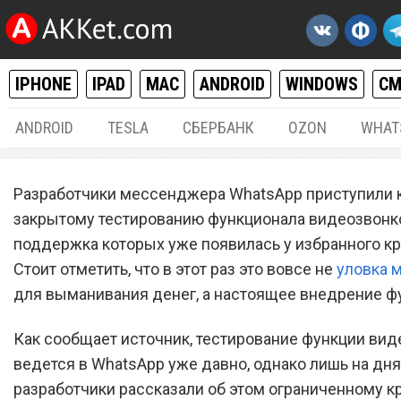
IPHONE
IPAD
MAC
ANDROID
WINDOWS
С
ANDROID
TESLA
СБЕРБАНК
OZON
WHAT
ANDROID
15.
Разработчики мессенджера WhatsApp приступили 
В WhatsApp начали тестир
закрытому тестированию функционала видеозвонк
поддержка которых уже появилась у избранного кр
функцию видеозвонков
Стоит отметить, что в этот раз это вовсе не
уловка 
для выманивания денег, а настоящее внедрение ф
Как сообщает источник, тестирование функции ви
ведется в WhatsApp уже давно, однако лишь на дня
разработчики рассказали об этом ограниченному к