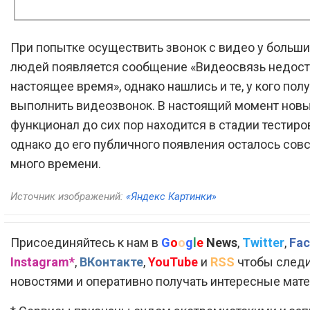
При попытке осуществить звонок с видео у больш
людей появляется сообщение «Видеосвязь недост
настоящее время», однако нашлись и те, у кого пол
выполнить видеозвонок. В настоящий момент нов
функционал до сих пор находится в стадии тестиро
однако до его публичного появления осталось сов
много времени.
Источник изображений:
«Яндекс Картинки»
Присоединяйтесь к нам в
G
o
o
g
l
e
News
,
Twitter
,
Fac
Instagram*
,
ВКонтакте
,
YouTube
и
RSS
чтобы следи
новостями и оперативно получать интересные мат