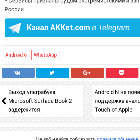
* Сервисы признаны судом экстремистскими и за
России.
Канал
AKKet.com
в Telegram
Android 6
WhatsApp
Выход ультрабука
Android N не поя
Microsoft Surface Book 2
поддержка анало
задержится
Touch от Apple
Не забывайте соблюдать
правила общения
.