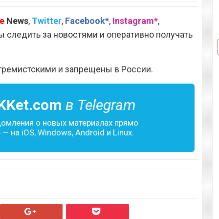
e
News
,
Twitter
,
Facebook*
,
Instagram*
,
 следить за новостями и оперативно получать
тремистскими и запрещены в России.
KKet.com
в Telegram
домления о новых материалах прямо
— на iOS, Windows, Android и Linux.