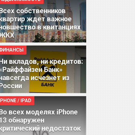
Всех собственников
квартир ждет важное
новшество в квитанциях
ЖКХ
ФИНАНСЫ
Ни вкладов, ни кредитов:
«Райффайзен Банк»
навсегда исчезнет из
России
IPHONE / IPAD
Во всех моделях iPhone
13 обнаружен
критический недостаток