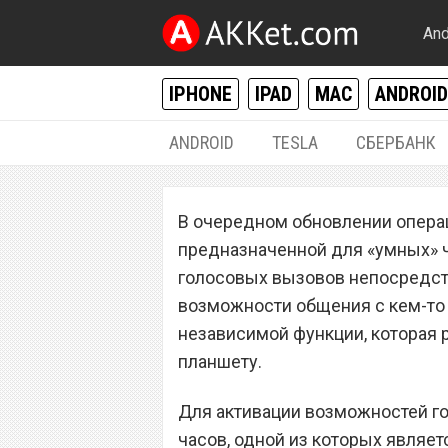
And
IPHONE
IPAD
MAC
ANDROID
ANDROID
TESLA
СБЕРБАНК
ANDROID
В очередном обновлении опер
Смарт-часы на A
предназначенной для «умных» 
поддержку сим-к
голосовых вызовов непосредств
возможности общения с кем-то 
звонить
независимой функции, которая 
планшету.
Для активации возможностей г
часов, одной из которых являет