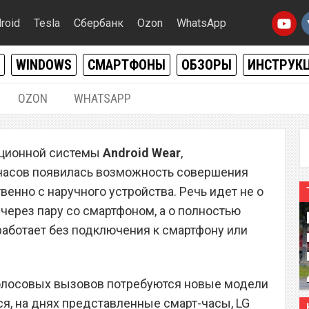
roid
Tesla
Сбербанк
Ozon
WhatsApp
WINDOWS
СМАРТФОНЫ
ОБЗОРЫ
ИНСТРУК
OZON
WHATSAPP
13.11.2015
|
0
ационной системы
Android Wear
,
ndroid Wear получили
часов появилась возможность совершения
арт и научились
енно с наручного устройства. Речь идет не о
через пару со смартфоном, а о полностью
работает без подключения к смартфону или
олосовых вызовов потребуются новые модели
ся, на днях представленные смарт-часы, LG