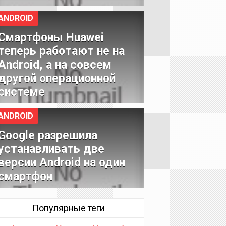
ANDROID
Смартфоны Huawei
теперь работают не на
Android, а на совсем
другой операционной
системе
ANDROID
Google разрешила
устанавливать две
версии Android на один
смартфон
Популярные теги