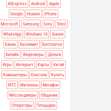
AliExpress
Android
Apple
Google
Huawei
iPhone
Microsoft
Samsung
Sony
Tele2
WhatsApp
Windows 10
Xiaomi
Банки
Безлимит
Бесплатно
Билайн
Видеоигры
Деньги
Игры
Интернет
Карты
Китай
Компьютеры
Консоли
Купить
МТС
Магазины
Мегафон
Мессенджеры
Общение
Операторы
Площадки