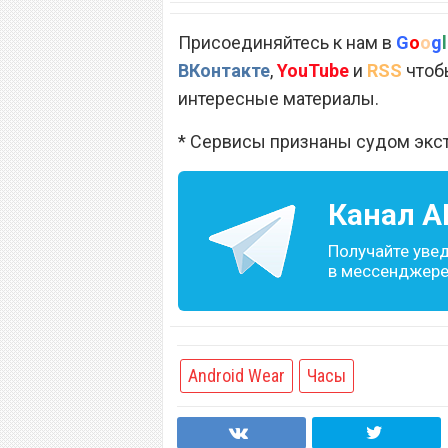
Присоединяйтесь к нам в
G
o
o
g
l
ВКонтакте
,
YouTube
и
RSS
чтобы
интересные материалы.
* Сервисы признаны судом экс
Канал
A
Получайте уве
в мессенджере 
Android Wear
Часы