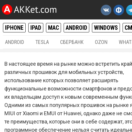
IPHONE
IPAD
MAC
ANDROID
WINDOWS
С
ANDROID
TESLA
СБЕРБАНК
OZON
WHAT
ANDROID
08.
В настоящее время на рынке можно встретить кра
Прошивка ColorOS 7 «убил
различных прошивок для мобильных устройств,
использование которых позволяет расширять
MIUI и EMUI
функциональные возможности смартфонов и пред
их владельцам доступ к новым современным функ
Одними из самых популярных прошивок на рынке 
MIUI от Xiaomi и EMUI от Huawei, однако даже не см
те преимущества, которые они в себе содержат, эт
программное обеспечение нельзя считать идеальн