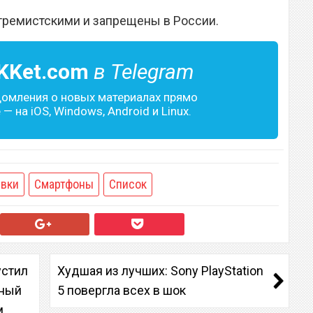
тремистскими и запрещены в России.
KKet.com
в Telegram
домления о новых материалах прямо
— на iOS, Windows, Android и Linux.
вки
Смартфоны
Список
устил
Худшая из лучших: Sony PlayStation
фный
5 повергла всех в шок
,