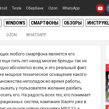
roid
Tesla
Сбербанк
Ozon
WhatsApp
WINDOWS
СМАРТФОНЫ
ОБЗОРЫ
ИНСТРУК
OZON
WHATSAPP
06.04.2020
|
0
щих любого смартфона является его
смартфоны, которые
 еще пять лет назад многие бренды так не
ошивки MIUI 12
видно абсолютно всем, и это реальный факт.
же мощное техническое оснащение какого-
 множества неполадок во время работы,
ызывать у пользователя желание разбить
сить его. На радость всех тех, кто понимает
рационных систем, компания Xiaomi уже в
тит на рынок новую прошивку MIUI 12, а