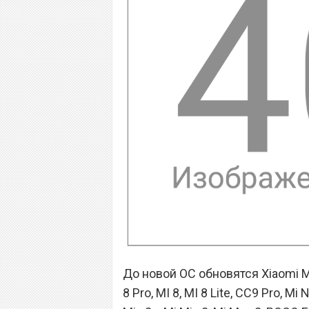
До новой ОС обновятся Xiaomi MI 10
8 Pro, MI 8, MI 8 Lite, CC9 Pro, Mi