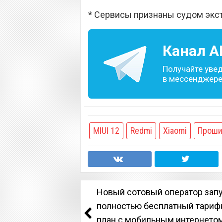
* Сервисы признаны судом экс
Канал
A
Получайте уве
в мессенджере 
MIUI 12
Redmi
Xiaomi
Проши
Новый сотовый оператор зап
полностью бесплатный тари
план с мобильным интернетом