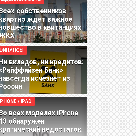
Всех собственников
квартир ждет важное
новшество в квитанциях
ЖКХ
ФИНАНСЫ
Ни вкладов, ни кредитов:
«Райффайзен Банк»
навсегда исчезнет из
России
IPHONE / IPAD
Во всех моделях iPhone
13 обнаружен
критический недостаток