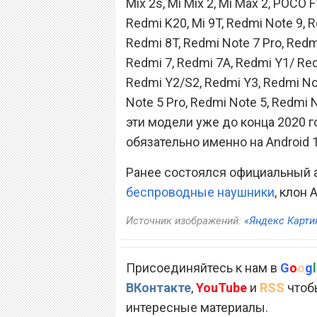
Mix 2s, Mi Mix 2, Mi Max 2, POCO 
Redmi K20, Mi 9T, Redmi Note 9, R
Redmi 8T, Redmi Note 7 Pro, Redm
Redmi 7, Redmi 7A, Redmi Y1/ Red
Redmi Y2/S2, Redmi Y3, Redmi Note
Note 5 Pro, Redmi Note 5, Redmi 
эти модели уже до конца 2020 го
обязательно именно на Android 
Ранее состоялся официальный ан
беспроводные наушники
, клон 
Источник изображений:
«Яндекс Карти
Присоединяйтесь к нам в
G
o
o
g
l
ВКонтакте
,
YouTube
и
RSS
чтобы
интересные материалы.