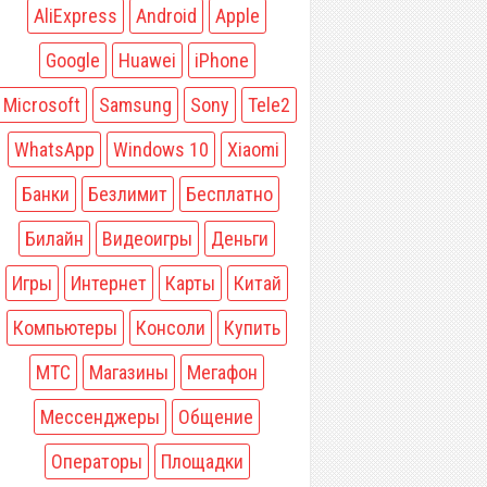
AliExpress
Android
Apple
Google
Huawei
iPhone
Microsoft
Samsung
Sony
Tele2
WhatsApp
Windows 10
Xiaomi
Банки
Безлимит
Бесплатно
Билайн
Видеоигры
Деньги
Игры
Интернет
Карты
Китай
Компьютеры
Консоли
Купить
МТС
Магазины
Мегафон
Мессенджеры
Общение
Операторы
Площадки