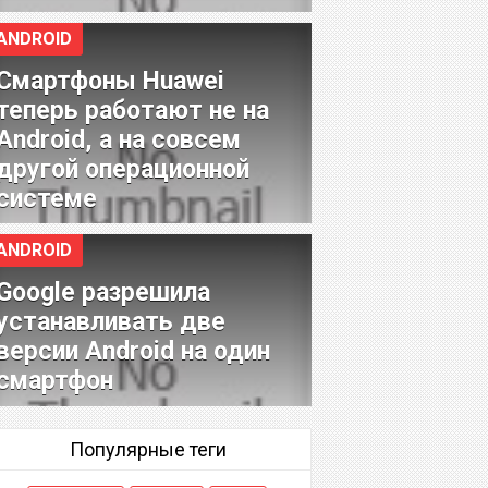
ANDROID
Смартфоны Huawei
теперь работают не на
Android, а на совсем
другой операционной
системе
ANDROID
Google разрешила
устанавливать две
версии Android на один
смартфон
Популярные теги