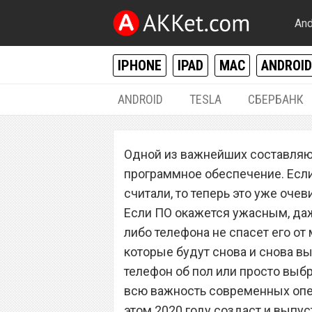
And
IPHONE
IPAD
MAC
ANDROID
ANDROID
TESLA
СБЕРБАНК
ANDROID
Одной из важнейших составляю
Xiaomi назвала 
программное обеспечение. Если
обновятся до пр
считали, то теперь это уже оче
Если ПО окажется ужасным, да
либо телефона не спасет его от
которые будут снова и снова в
телефон об пол или просто выбро
всю важность современных опе
этом 2020 году создаст и выпус