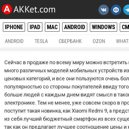
IPHONE
IPAD
MAC
ANDROID
WINDOWS
С
ANDROID
TESLA
СБЕРБАНК
OZON
WHAT
ANDROID
19.
Сейчас в продаже по всему миру можно встретить
Вот поэтому Xiaomi Redmi 
много различных моделей мобильных устройств и
ценовых категорий, и все они пользуются очень бо
лучший бюджетный смар
популярностью со стороны покупателей ввиду того,
больше людей с каждым днем видят смысл в тако
электронике. Тем не менее, уже совсем скоро в п
поступит такая новинка, как Xiaomi Redmi 9, а пред
из себя лучший бюджетный смартфон из всех сущ
так как он предлагает лучшее соотношение цены и 