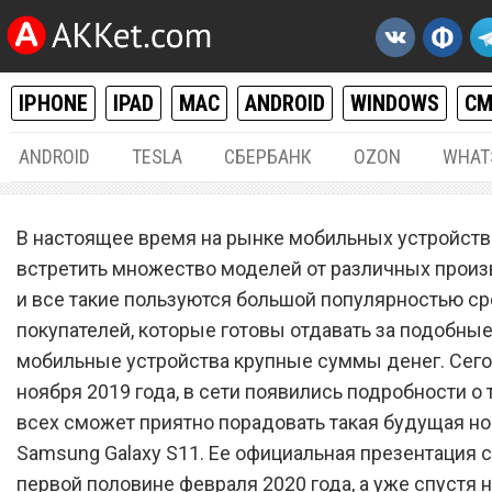
IPHONE
IPAD
MAC
ANDROID
WINDOWS
С
ANDROID
TESLA
СБЕРБАНК
OZON
WHAT
ANDROID
08.
В настоящее время на рынке мобильных устройст
Samsung Galaxy S11 «убил
встретить множество моделей от различных произ
и все такие пользуются большой популярностью с
iPhone 11 Pro и Xiaomi Mi 1
покупателей, которые готовы отдавать за подобны
вот почему
мобильные устройства крупные суммы денег. Сего
ноября 2019 года, в сети появились подробности о 
всех сможет приятно порадовать такая будущая нов
Samsung Galaxy S11. Ее официальная презентация с
первой половине февраля 2020 года, а уже спустя 