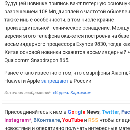
будущей новинке приписывают пятерную основную
разрешением 108 Мп, дисплей с частотой обновлени
также иные особенности, в том числе крайне
производительной техническое оснащение. Межд
версия этого телефона окажется построена на базе
восьмиядерного процессора Exynos 9830, тогда ка
Китае основой новинки окажется восьмиядерный 
Qualcomm Snapdragon 865.
Ранее стало известно о том, что смартфоны Xiaomi,
Huawei и Apple
запрещают
в России.
Источник изображений:
«Яндекс Картинки»
Присоединяйтесь к нам в
G
o
o
g
l
e
News
,
Twitter
,
Fac
Instagram*
,
ВКонтакте
,
YouTube
и
RSS
чтобы следи
новостями и оперативно получать интересные мат