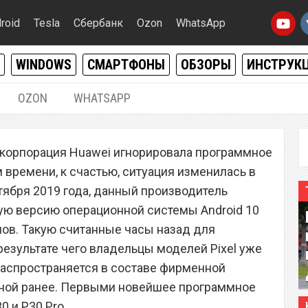
roid
Tesla
Сбербанк
Ozon
WhatsApp
WINDOWS
СМАРТФОНЫ
ОБЗОРЫ
ИНСТРУК
OZON
WHATSAPP
06.09.2019
|
0
я корпорация Huawei игнорировала программное
ла операционную
 времени, к счастью, ситуация изменилась в
 10 для смартфонов
тября 2019 года, данный производитель
ую версию операционной системы Android 10
ов. Такую считанные часы назад для
результате чего владельцы моделей Pixel уже
 распространяется в составе фирменной
нной ранее. Первыми новейшее программное
 и P30 Pro.