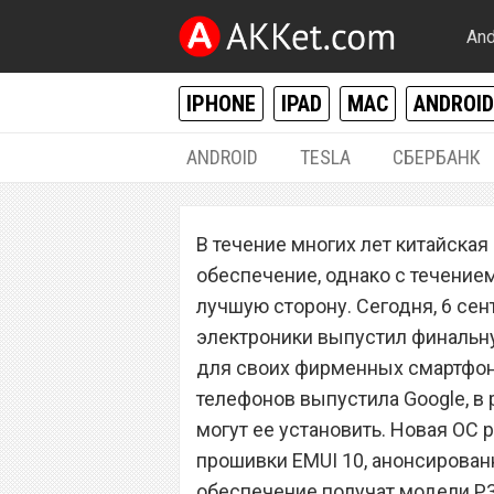
And
IPHONE
IPAD
MAC
ANDROID
ANDROID
TESLA
СБЕРБАНК
ANDROID
В течение многих лет китайска
Huawei выпусти
обеспечение, однако с течением
систему Android
лучшую сторону. Сегодня, 6 сен
электроники выпустил финальн
для своих фирменных смартфон
телефонов выпустила Google, в 
могут ее установить. Новая ОС
прошивки EMUI 10, анонсирова
обеспечение получат модели P30