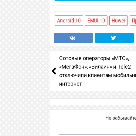
Android 10
EMUI 10
Huwei
П
Сотовые операторы «МТС»,
«МегаФон», «Билайн» и Tele2
отключили клиентам мобиль
интернет
Не забывайт