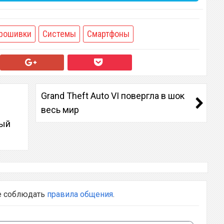
рошивки
Системы
Смартфоны
Grand Theft Auto VI повергла в шок
весь мир
ный
е соблюдать
правила общения
.