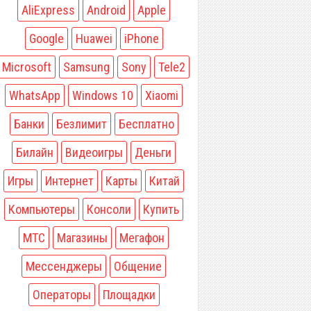
AliExpress
Android
Apple
Google
Huawei
iPhone
Microsoft
Samsung
Sony
Tele2
WhatsApp
Windows 10
Xiaomi
Банки
Безлимит
Бесплатно
Билайн
Видеоигры
Деньги
Игры
Интернет
Карты
Китай
Компьютеры
Консоли
Купить
МТС
Магазины
Мегафон
Мессенджеры
Общение
Операторы
Площадки