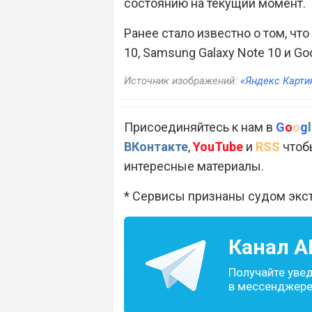
состоянию на текущий момент.
Ранее стало известно о том, чт
10, Samsung Galaxy Note 10 и Goog
Источник изображений:
«Яндекс Карти
Присоединяйтесь к нам в
G
o
o
g
l
ВКонтакте
,
YouTube
и
RSS
чтобы
интересные материалы.
* Сервисы признаны судом экс
Канал
A
Получайте уве
в мессенджере 