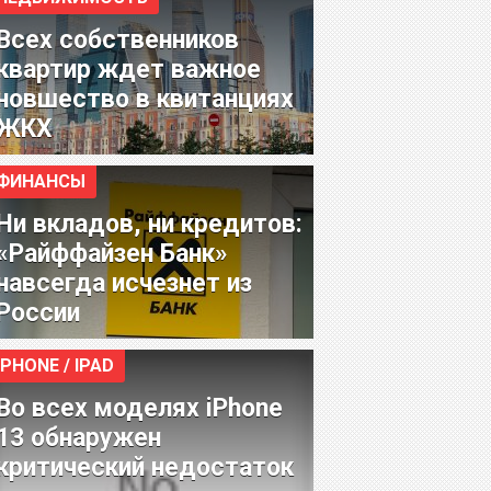
Всех собственников
квартир ждет важное
новшество в квитанциях
ЖКХ
ФИНАНСЫ
Ни вкладов, ни кредитов:
«Райффайзен Банк»
навсегда исчезнет из
России
IPHONE / IPAD
Во всех моделях iPhone
13 обнаружен
критический недостаток