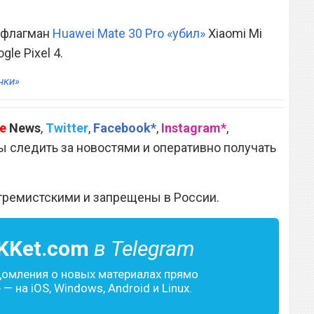
о флагман
Huawei Mate 30 Pro «убил»
Xiaomi Mi
le Pixel 4.
нки»
e
News
,
Twitter
,
Facebook*
,
Instagram*
,
 следить за новостями и оперативно получать
тремистскими и запрещены в России.
KKet.com
в Telegram
домления о новых материалах прямо
— на iOS, Windows, Android и Linux.