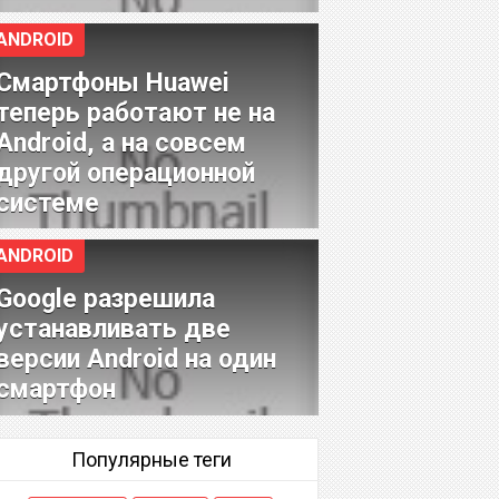
ANDROID
Смартфоны Huawei
теперь работают не на
Android, а на совсем
другой операционной
системе
ANDROID
Google разрешила
устанавливать две
версии Android на один
смартфон
Популярные теги