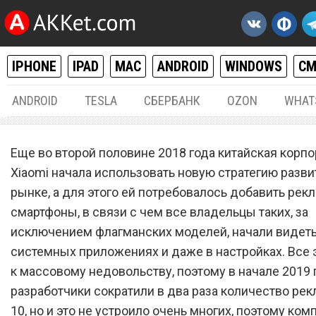
IPHONE
IPAD
MAC
ANDROID
WINDOWS
С
ANDROID
TESLA
СБЕРБАНК
OZON
WHAT
ANDROID
05.
Еще во второй половине 2018 года китайская корп
Как полностью отключить
Xiaomi начала использовать новую стратегию разви
рынке, а для этого ей потребовалось добавить рекл
рекламу в смартфонах Xia
смартфоны, в связи с чем все владельцы таких, за
Redmi
исключением флагманских моделей, начали видеть
системных приложениях и даже в настройках. Все 
к массовому недовольству, поэтому в начале 2019 
разработчики сократили в два раза количество рек
10, но и это не устроило очень многих, поэтому ком