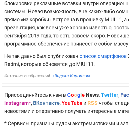
блокировки рекламные вставки внутри операционн
системы. Новая возможность, вне каких-либо сомн
прямо «из коробки» встроена в прошивку MIUI 11, а 
презентация, как всем уже хорошо известно, состо
сентября 2019 года, то есть совсем скоро. Новейш
программное обеспечение принесет с собой массу
Не так давно был опубликован
список смартфонов
Redmi, которые обновятся до MIUI 11.
Источник изображений:
«Яндекс Картинки»
Присоединяйтесь к нам в
G
o
o
g
l
e
News
,
Twitter
,
Fac
Instagram*
,
ВКонтакте
,
YouTube
и
RSS
чтобы следи
новостями и оперативно получать интересные мат
* Сервисы признаны судом экстремистскими и за