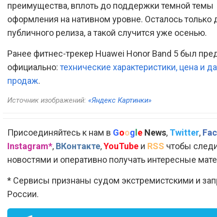
преимущества, вплоть до поддержки темной темы
оформления на нативном уровне. Осталось только
публичного релиза, а такой случится уже осенью.
Ранее фитнес-трекер Huawei Honor Band 5 был пре
официально:
технические характеристики, цена и да
продаж
.
Источник изображений:
«Яндекс Картинки»
Присоединяйтесь к нам в
G
o
o
g
l
e
News
,
Twitter
,
Fac
Instagram*
,
ВКонтакте
,
YouTube
и
RSS
чтобы следи
новостями и оперативно получать интересные мат
* Сервисы признаны судом экстремистскими и за
России.