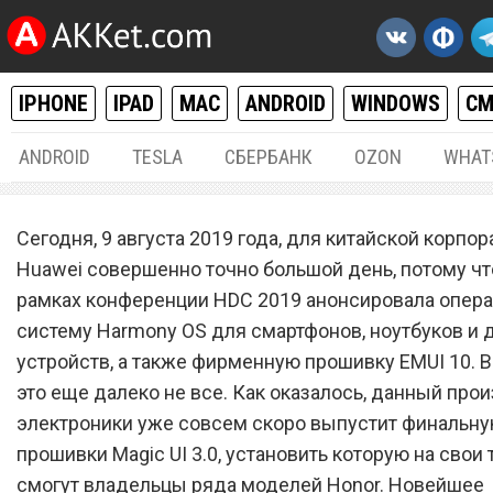
IPHONE
IPAD
MAC
ANDROID
WINDOWS
С
ANDROID
TESLA
СБЕРБАНК
OZON
WHAT
ANDROID
09.
Сегодня, 9 августа 2019 года, для китайской корпо
Huawei выпустила прошив
Huawei совершенно точно большой день, потому чт
рамках конференции HDC 2019 анонсировала опер
Magic UI 3.0 для смартфон
систему Harmony OS для смартфонов, ноутбуков и 
Honor
устройств, а также фирменную прошивку EMUI 10. В
это еще далеко не все. Как оказалось, данный про
электроники уже совсем скоро выпустит финальн
прошивки Magic UI 3.0, установить которую на свои
смогут владельцы ряда моделей Honor. Новейшее