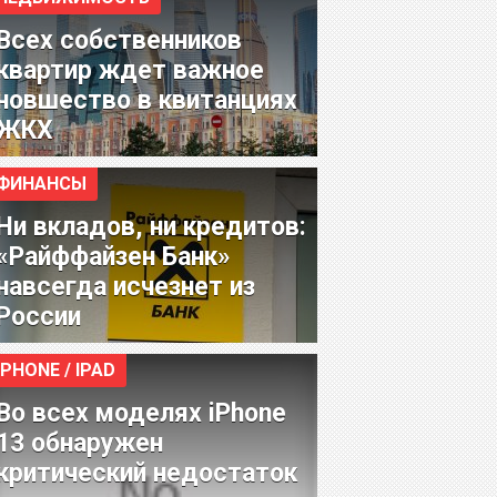
Всех собственников
квартир ждет важное
новшество в квитанциях
ЖКХ
ФИНАНСЫ
Ни вкладов, ни кредитов:
«Райффайзен Банк»
навсегда исчезнет из
России
IPHONE / IPAD
Во всех моделях iPhone
13 обнаружен
критический недостаток