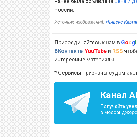
Ранее была объявлена
цена и д
России.
Источник изображений:
«Яндекс Карти
Присоединяйтесь к нам в
G
o
o
g
l
ВКонтакте
,
YouTube
и
RSS
чтобы
интересные материалы.
* Сервисы признаны судом экс
Канал
A
Получайте уве
в мессенджере 