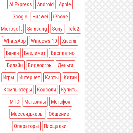
AliExpress
Android
Apple
Google
Huawei
iPhone
Microsoft
Samsung
Sony
Tele2
WhatsApp
Windows 10
Xiaomi
Банки
Безлимит
Бесплатно
Билайн
Видеоигры
Деньги
Игры
Интернет
Карты
Китай
Компьютеры
Консоли
Купить
МТС
Магазины
Мегафон
Мессенджеры
Общение
Операторы
Площадки