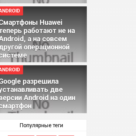
ANDROID
Смартфоны Huawei
теперь работают не на
Android, а на совсем
другой операционной
системе
ANDROID
Google разрешила
устанавливать две
версии Android на один
смартфон
Популярные теги