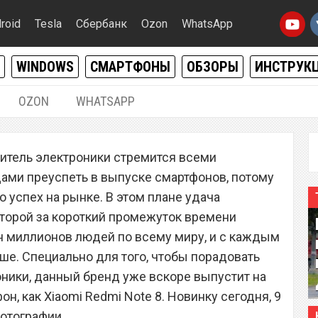
roid
Tesla
Сбербанк
Ozon
WhatsApp
WINDOWS
СМАРТФОНЫ
ОБЗОРЫ
ИНСТРУК
OZON
WHATSAPP
09.08.2019
|
0
итель электроники стремится всеми
e 8 поверг всех
ами преуспеть в выпуске смартфонов, потому
ок
го успех на рынке. В этом плане удача
оторой за короткий промежуток времени
н миллионов людей по всему миру, и с каждым
ше. Специально для того, чтобы порадовать
оники, данный бренд уже вскоре выпустит на
, как Xiaomi Redmi Note 8. Новинку сегодня, 9
фотографии.