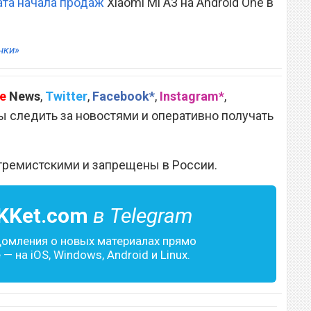
ата начала продаж
Xiaomi Mi A3 на Android One в
нки»
e
News
,
Twitter
,
Facebook*
,
Instagram*
,
 следить за новостями и оперативно получать
тремистскими и запрещены в России.
KKet.com
в Telegram
домления о новых материалах прямо
— на iOS, Windows, Android и Linux.