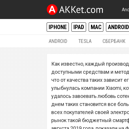
And
IPHONE
IPAD
MAC
ANDROID
ANDROID
TESLA
СБЕРБАНК
ANDROID
Как известно, каждый производ
Xiaomi Redmi Not
доступными средствам и метод
покупателей в ш
что от качества таких зависит е
улыбнулась компании Xiaomi, к
удалось завоевать любовь соте
днем таких становится все боль
всех покупателей своей электр
рынок такой бюджетный смартфон
августа 2019 года, показали на 