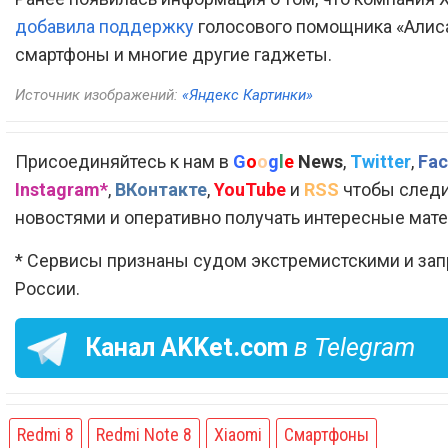
добавила поддержку
голосового помощника «Алиса
смартфоны и многие другие гаджеты.
Источник изображений:
«Яндекс Картинки»
Присоединяйтесь к нам в
G
o
o
g
l
e
News
,
Twitter
,
Fac
Instagram*
,
ВКонтакте
,
YouTube
и
RSS
чтобы следи
новостями и оперативно получать интересные мат
* Сервисы признаны судом экстремистскими и за
России.
Канал
AKKet.com
в Telegram
Redmi 8
Redmi Note 8
Xiaomi
Смартфоны