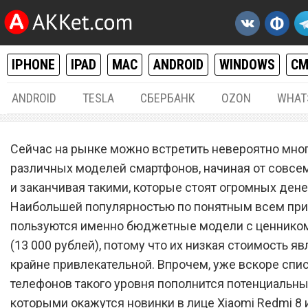
IPHONE
IPAD
MAC
ANDROID
WINDOWS
С
ANDROID
TESLA
СБЕРБАНК
OZON
WHAT
ANDROID
24.
Сейчас на рынке можно встретить невероятно мно
Xiaomi Redmi 8 и Redmi Not
различных моделей смартфонов, начиная от совс
и заканчивая такими, которые стоят огромных дене
свели с ума миллионы
Наибольшей популярностью по понятным всем пр
покупателей
пользуются именно бюджетные модели с ценником
(13 000 рублей), потому что их низкая стоимость я
крайне привлекательной. Впрочем, уже вскоре спи
телефонов такого уровня пополнится потенциальны
которыми окажутся новинки в лице Xiaomi Redmi 8 