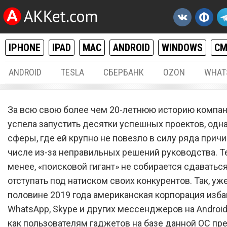
IPHONE
IPAD
MAC
ANDROID
WINDOWS
С
ANDROID
TESLA
СБЕРБАНК
OZON
WHAT
ANDROID
27.
За всю свою более чем 20-летнюю историю компан
Google запустила бесплат
успела запустить десятки успешных проектов, одна
сферы, где ей крупно не повезло в силу ряда причи
«убийцу» WhatsApp для An
числе из-за неправильных решений руководства. Т
менее, «поисковой гигант» не собирается сдаваться
отступать под натиском своих конкурентов. Так, уж
половине 2019 года американская корпорация изба
WhatsApp, Skype и других мессенджеров на Android
как пользователям гаджетов на базе данной ОС пр