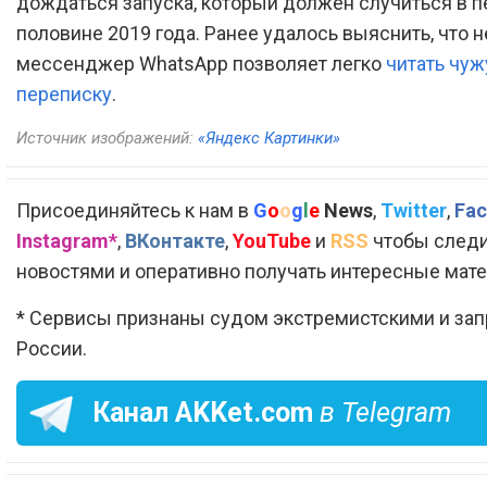
дождаться запуска, который должен случиться в п
половине 2019 года. Ранее удалось выяснить, что 
мессенджер WhatsApp позволяет легко
читать чу
переписку
.
Источник изображений:
«Яндекс Картинки»
Присоединяйтесь к нам в
G
o
o
g
l
e
News
,
Twitter
,
Fac
Instagram*
,
ВКонтакте
,
YouTube
и
RSS
чтобы следи
новостями и оперативно получать интересные мат
* Сервисы признаны судом экстремистскими и за
России.
Канал
AKKet.com
в Telegram