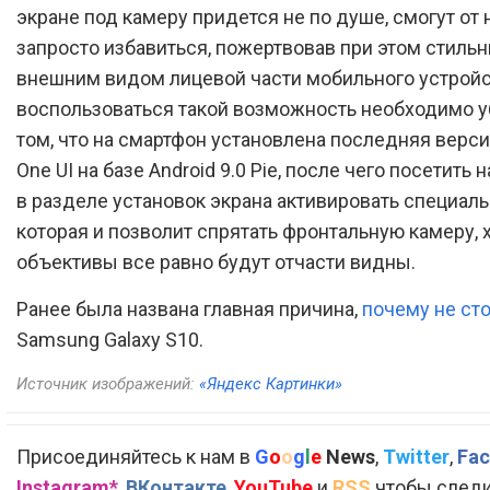
экране под камеру придется не по душе, смогут от 
запросто избавиться, пожертвовав при этом стиль
внешним видом лицевой части мобильного устройс
воспользоваться такой возможность необходимо у
том, что на смартфон установлена последняя верс
One UI на базе Android 9.0 Pie, после чего посетить 
в разделе установок экрана активировать специал
которая и позволит спрятать фронтальную камеру, 
объективы все равно будут отчасти видны.
Ранее была названа главная причина,
почему не сто
Samsung Galaxy S10.
Источник изображений:
«Яндекс Картинки»
Присоединяйтесь к нам в
G
o
o
g
l
e
News
,
Twitter
,
Fac
Instagram*
,
ВКонтакте
,
YouTube
и
RSS
чтобы следи