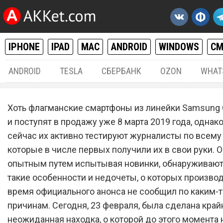
IPHONE
IPAD
MAC
ANDROID
WINDOWS
С
ANDROID
TESLA
СБЕРБАНК
OZON
WHAT
ANDROID
23.
Хоть флагманские смартфоны из линейки Samsung 
Samsung Galaxy S10 полу
и поступят в продажу уже 8 марта 2019 года, однак
сейчас их активно тестируют журналисты по всему
удивительную возможнос
которые в числе первых получили их в свои руки. О
опытным путем испытывая новинки, обнаруживают
такие особенности и недочеты, о которых производ
время официального анонса не сообщил по каким-т
причинам. Сегодня, 23 февраля, была сделана край
неожиданная находка, о которой до этого момента 