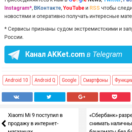
Instagram*
,
ВКонтакте
,
YouTube
и
RSS
чтобы следи
новостями и оперативно получать интересные мат
* Сервисы признаны судом экстремистскими и за
России.
Канал
AKKet.com
в Telegram
Android 10
Android Q
Google
Смартфоны
Функци
Xiaomi Mi 9 поступил в
«Сбербанк» разр
продажу в интернет-
снимать наличны
магазинах
банкоматы без б