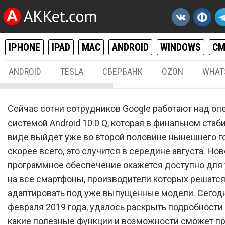
IPHONE
IPAD
MAC
ANDROID
WINDOWS
С
ANDROID
TESLA
СБЕРБАНК
OZON
WHAT
ANDROID
19.
Сейчас сотни сотрудников Google работают над оп
Google добавила самую
системой Android 10.0 Q, которая в финальном ста
виде выйдет уже во второй половине нынешнего год
полезную функцию в Andr
скорее всего, это случится в середине августа. Но
10.0 Q для всех смартфон
программное обеспечение окажется доступно для 
на все смартфоны, производители которых решатся
адаптировать под уже выпущенные модели. Сегодн
февраля 2019 года, удалось раскрыть подробности 
какие полезные функции и возможности сможет п