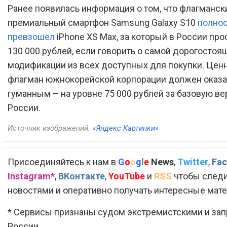
Ранее появилась информация о том, что флагманск
премиальный смартфон Samsung Galaxy S10
полно
превзошел
iPhone XS Max, за который в России про
130 000 рублей, если говорить о самой дорогостоя
модификации из всех доступных для покупки. Ценн
флагман южнокорейской корпорации должен оказа
гуманным – на уровне 75 000 рублей за базовую ве
России.
Источник изображений:
«Яндекс Картинки»
Присоединяйтесь к нам в
G
o
o
g
l
e
News
,
Twitter
,
Fac
Instagram*
,
ВКонтакте
,
YouTube
и
RSS
чтобы следи
новостями и оперативно получать интересные мат
* Сервисы признаны судом экстремистскими и за
России.