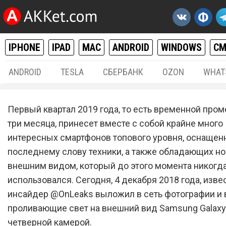
IPHONE
IPAD
MAC
ANDROID
WINDOWS
С
ANDROID
TESLA
СБЕРБАНК
OZON
WHAT
ANDROID
04.
Первый квартал 2019 года, то есть временной пром
Samsung Galaxy S10 с
три месяца, принесет вместе с собой крайне много
интересных смартфонов топового уровня, оснащен
четверной камерой выгля
последнему слову техники, а также обладающих 
изображениях и видео
внешним видом, который до этого момента никогда
потрясающе
использовался. Сегодня, 4 декабря 2018 года, изв
инсайдер @OnLeaks выложил в сеть фотографии и 
проливающие свет на внешний вид Samsung Galaxy
четверной камерой.