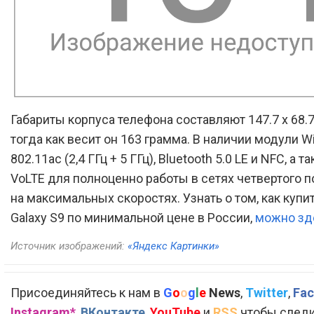
Габариты корпуса телефона составляют 147.7 x 68.7 
тогда как весит он 163 грамма. В наличии модули Wi
802.11ac (2,4 ГГц + 5 ГГц), Bluetooth 5.0 LE и NFC, а т
VoLTE для полноценно работы в сетях четвертого 
на максимальных скоростях. Узнать о том, как куп
Galaxy S9 по минимальной цене в России,
можно зд
Источник изображений:
«Яндекс Картинки»
Присоединяйтесь к нам в
G
o
o
g
l
e
News
,
Twitter
,
Fac
Instagram*
,
ВКонтакте
,
YouTube
и
RSS
чтобы следи