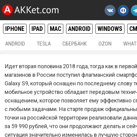
IPHONE
IPAD
MAC
ANDROID
WINDOWS
С
ANDROID
TESLA
СБЕРБАНК
OZON
WHAT
ANDROID
11.
Идет вторая половина 2018 года, тогда как в первой
Samsung Galaxy S9 распр
магазинов в России поступил флагманский смартф
Galaxy S9, который оснащен по последнему слову т
по сокрушительно низкой
мобильное устройство обладает передовым техни
оснащением, которое позволяет ему эффективно с
с любыми задачами. На старте продаж официальны
точки на российской территории реализовали данн
за 59 990 рублей, что они продолжают делать и сей
ситуация значительно изменилась в лучшую сторон