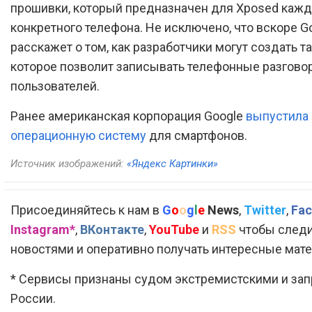
прошивки, который предназначен для Xposed кажд
конкретного телефона. Не исключено, что вскоре G
расскажет о том, как разработчики могут создать т
которое позволит записывать телефонные разгово
пользователей.
Ранее американская корпорация Google
выпустила
операционную систему
для смартфонов.
Источник изображений:
«Яндекс Картинки»
Присоединяйтесь к нам в
G
o
o
g
l
e
News
,
Twitter
,
Fac
Instagram*
,
ВКонтакте
,
YouTube
и
RSS
чтобы следи
новостями и оперативно получать интересные мат
* Сервисы признаны судом экстремистскими и за
России.