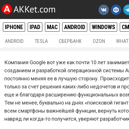
IPHONE
IPAD
MAC
ANDROID
WINDOWS
С
ANDROID
TESLA
СБЕРБАНК
OZON
WHAT
ANDROID
16.
Компания Google вот уже как почти 10 лет занимае
Google лишила все смарт
созданием и разработкой операционной системы An
постоянно меняя ее в лучшую сторону. Происходит
на Android важнейшей фу
только за счет решения каких-либо недочетов и пр
еще и благодаря расширению функциональных воз
Тем не менее, буквально на днях «поисковой гиган
всем смартфоны важнейшей функции, вернуть кот
навряд ли когда-то получится, уверяют разработчик