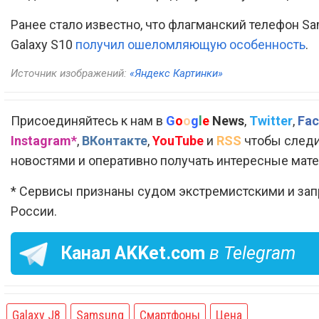
Ранее стало известно, что флагманский телефон S
Galaxy S10
получил ошеломляющую особенность
.
Источник изображений:
«Яндекс Картинки»
Присоединяйтесь к нам в
G
o
o
g
l
e
News
,
Twitter
,
Fac
Instagram*
,
ВКонтакте
,
YouTube
и
RSS
чтобы следи
новостями и оперативно получать интересные мат
* Сервисы признаны судом экстремистскими и за
России.
Канал
AKKet.com
в Telegram
Galaxy J8
Samsung
Смартфоны
Цена