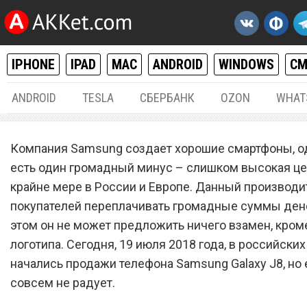
IPHONE
IPAD
MAC
ANDROID
WINDOWS
С
ANDROID
TESLA
СБЕРБАНК
OZON
WHAT
ANDROID
19.
Компания Samsung создает хорошие смартфоны, од
Samsung Galaxy J8 поступ
есть один громадный минус – слишком высокая цен
крайне мере в России и Европе. Данный производи
продажу в России по безу
покупателей переплачивать громадные суммы дене
цене
этом он не может предложить ничего взамен, кром
логотипа. Сегодня, 19 июля 2018 года, в российски
начались продажи телефона Samsung Galaxy J8, но 
совсем не радует.