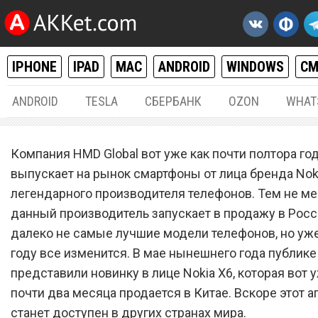
IPHONE
IPAD
MAC
ANDROID
WINDOWS
С
ANDROID
TESLA
СБЕРБАНК
OZON
WHAT
ANDROID
10.
Компания HMD Global вот уже как почти полтора го
Мечта миллионов: Nokia X
выпускает на рынок смартфоны от лица бренда Noki
легендарного производителя телефонов. Тем не ме
получил дату начала прод
данный производитель запускает в продажу в Росс
России и других странах
далеко не самые лучшие модели телефонов, но уже
году все изменится. В мае нынешнего года публике
представили новинку в лице Nokia X6, которая вот 
почти два месяца продается в Китае. Вскоре этот а
станет доступен в других странах мира.