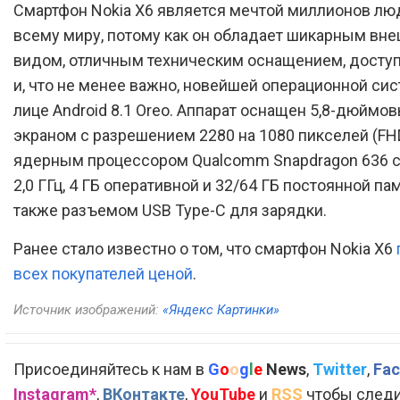
Смартфон Nokia X6 является мечтой миллионов лю
всему миру, потому как он обладает шикарным вн
видом, отличным техническим оснащением, досту
и, что не менее важно, новейшей операционной сис
лице Android 8.1 Oreo. Аппарат оснащен 5,8-дюймов
экраном с разрешением 2280 на 1080 пикселей (FHD
ядерным процессором Qualcomm Snapdragon 636 с
2,0 ГГц, 4 ГБ оперативной и 32/64 ГБ постоянной пам
также разъемом USB Type-C для зарядки.
Ранее стало известно о том, что смартфон Nokia X6
всех покупателей ценой
.
Источник изображений:
«Яндекс Картинки»
Присоединяйтесь к нам в
G
o
o
g
l
e
News
,
Twitter
,
Fac
Instagram*
,
ВКонтакте
,
YouTube
и
RSS
чтобы следи