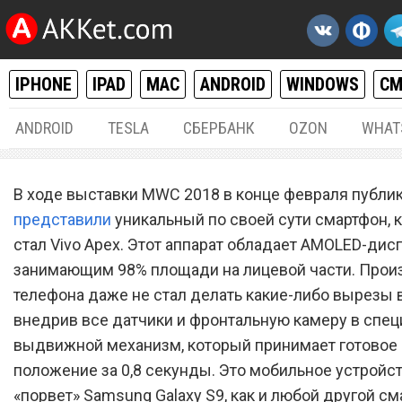
IPHONE
IPAD
MAC
ANDROID
WINDOWS
С
ANDROID
TESLA
СБЕРБАНК
OZON
WHAT
ANDROID
23.
В ходе выставки MWC 2018 в конце февраля публи
Vivo Apex, единственный
представили
уникальный по своей сути смартфон,
стал Vivo Apex. Этот аппарат обладает AMOLED-дис
«убийца» Samsung Galaxy 
занимающим 98% площади на лицевой части. Прои
совсем скоро поступит в
телефона даже не стал делать какие-либо вырезы в
продажу
внедрив все датчики и фронтальную камеру в спе
выдвижной механизм, который принимает готовое 
положение за 0,8 секунды. Это мобильное устройс
«порвет» Samsung Galaxy S9, как и любой другой см