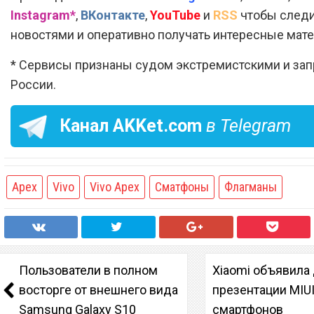
Instagram*
,
ВКонтакте
,
YouTube
и
RSS
чтобы следи
новостями и оперативно получать интересные мат
* Сервисы признаны судом экстремистскими и за
России.
Канал
AKKet.com
в Telegram
Apex
Vivo
Vivo Apex
Сматфоны
Флагманы
Пользователи в полном
Xiaomi объявила
восторге от внешнего вида
презентации MIUI
Samsung Galaxy S10
смартфонов