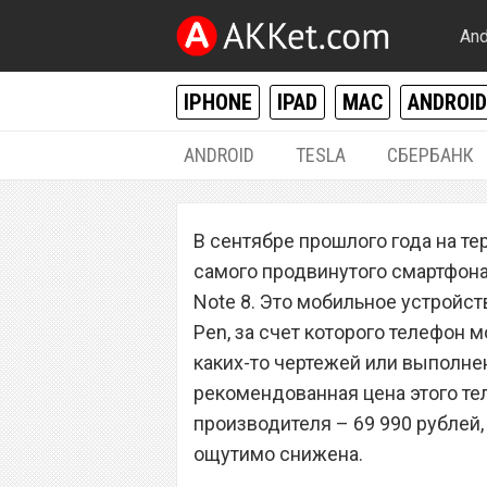
And
IPHONE
IPAD
MAC
ANDROID
ANDROID
TESLA
СБЕРБАНК
ANDROID
В сентябре прошлого года на те
Магазин Samsung
самого продвинутого смартфона
на смартфон Gala
Note 8. Это мобильное устройс
Pen, за счет которого телефон 
каких-то чертежей или выполне
рекомендованная цена этого т
производителя – 69 990 рублей
ощутимо снижена.