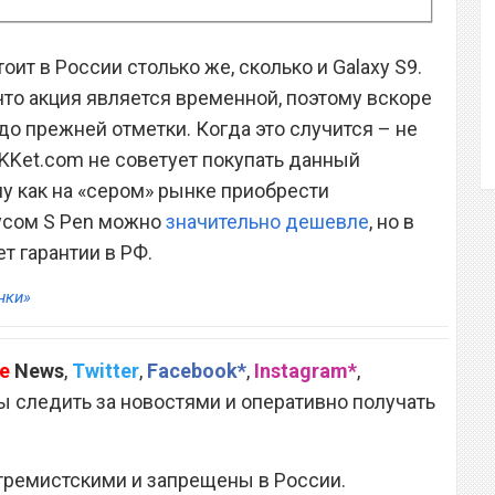
оит в России столько же, сколько и Galaxy S9.
что акция является временной, поэтому вскоре
о прежней отметки. Когда это случится – не
AKKet.com не советует покупать данный
му как на «сером» рынке приобрести
усом S Pen можно
значительно дешевле
, но в
т гарантии в РФ.
нки»
e
News
,
Twitter
,
Facebook*
,
Instagram*
,
 следить за новостями и оперативно получать
тремистскими и запрещены в России.