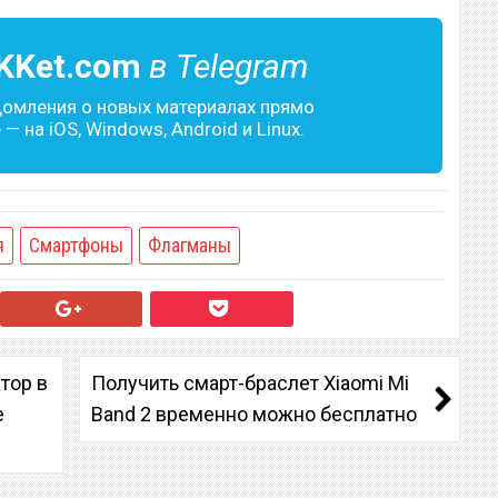
KKet.com
в Telegram
домления о новых материалах прямо
— на iOS, Windows, Android и Linux.
я
Смартфоны
Флагманы
тор в
Получить смарт-браслет Xiaomi Mi
е
Band 2 временно можно бесплатно