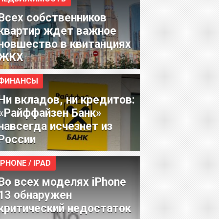
Всех собственников
квартир ждет важное
новшество в квитанциях
ЖКХ
ФИНАНСЫ
Ни вкладов, ни кредитов:
«Райффайзен Банк»
навсегда исчезнет из
России
IPHONE / IPAD
Во всех моделях iPhone
13 обнаружен
критический недостаток