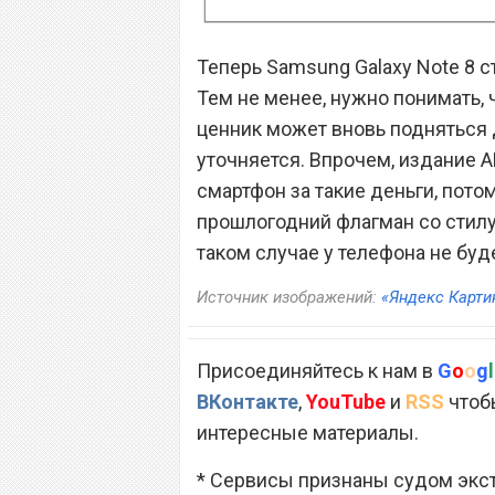
Теперь Samsung Galaxy Note 8 ст
Тем не менее, нужно понимать, 
ценник может вновь подняться д
уточняется. Впрочем, издание 
смартфон за такие деньги, пото
прошлогодний флагман со стил
таком случае у телефона не буде
Источник изображений:
«Яндекс Карти
Присоединяйтесь к нам в
G
o
o
g
l
ВКонтакте
,
YouTube
и
RSS
чтобы
интересные материалы.
* Сервисы признаны судом экс