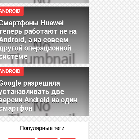
ANDROID
Смартфоны Huawei
теперь работают не на
Android, а на совсем
другой операционной
системе
ANDROID
Google разрешила
устанавливать две
версии Android на один
смартфон
Популярные теги