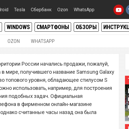
roid
Tesla
Сбербанк
Ozon
WhatsApp
WINDOWS
СМАРТФОНЫ
ОБЗОРЫ
ИНСТРУК
OZON
WHATSAPP
20.05.2018
|
0
рритории России начались продажи, пожалуй,
 в России обрушил цену
 в мире, получившего название Samsung Galaxy
xy Note 8
тво топового уровня, обладающее стилусом S
можно использовать, например, для построения
ния подобных задач. Официальная
елефона в фирменном онлайн-магазине
, однако считанные часы назад она была