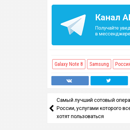
Канал
A
Получайте уве
в мессенджере 
Galaxy Note 8
Samsung
Росси
Самый лучший сотовый опера
России, услугами которого вс
хотят пользоваться