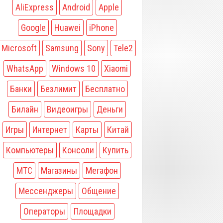
AliExpress
Android
Apple
Google
Huawei
iPhone
Microsoft
Samsung
Sony
Tele2
WhatsApp
Windows 10
Xiaomi
Банки
Безлимит
Бесплатно
Билайн
Видеоигры
Деньги
Игры
Интернет
Карты
Китай
Компьютеры
Консоли
Купить
МТС
Магазины
Мегафон
Мессенджеры
Общение
Операторы
Площадки