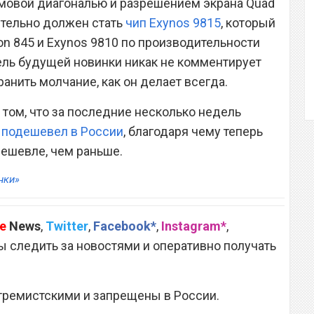
ймовой диагональю и разрешением экрана Quad
ительно должен стать
чип Exynos 9815
, который
n 845 и Exynos 9810 по производительности
тель будущей новинки никак не комментирует
анить молчание, как он делает всегда.
 том, что за последние несколько недель
 подешевел в России
, благодаря чему теперь
дешевле, чем раньше.
нки»
e
News
,
Twitter
,
Facebook*
,
Instagram*
,
 следить за новостями и оперативно получать
тремистскими и запрещены в России.