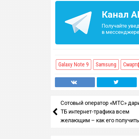
Канал
A
Получайте уве
в мессенджере 
Galaxy Note 9
Samsung
Смарт
Сотовый оператор «МТС» дари
ТБ интернет-трафика всем
желающим – как его получить