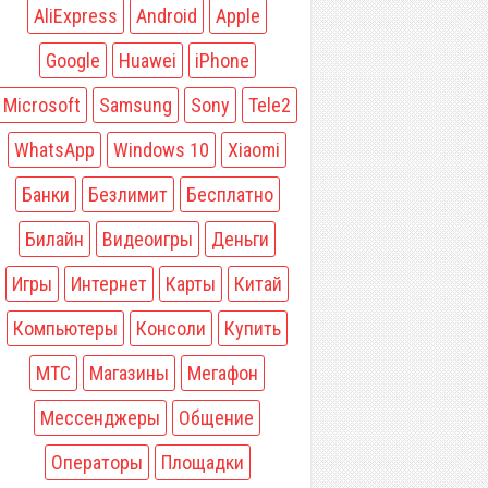
AliExpress
Android
Apple
Google
Huawei
iPhone
Microsoft
Samsung
Sony
Tele2
WhatsApp
Windows 10
Xiaomi
Банки
Безлимит
Бесплатно
Билайн
Видеоигры
Деньги
Игры
Интернет
Карты
Китай
Компьютеры
Консоли
Купить
МТС
Магазины
Мегафон
Мессенджеры
Общение
Операторы
Площадки