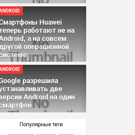
ANDROID
Смартфоны Huawei
теперь работают не на
Android, а на совсем
другой операционной
системе
ANDROID
Google разрешила
устанавливать две
версии Android на один
смартфон
Популярные теги