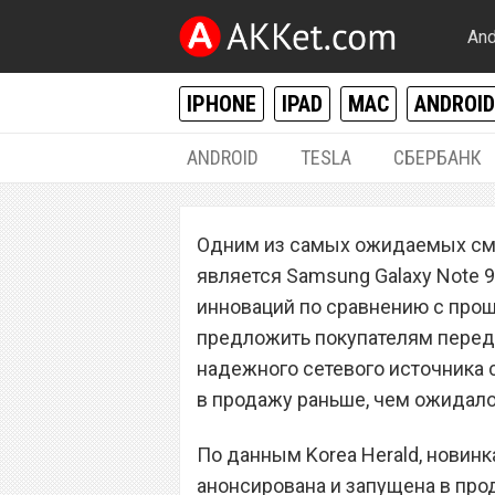
And
IPHONE
IPAD
MAC
ANDROID
ANDROID
TESLA
СБЕРБАНК
ANDROID
Одним из самых ожидаемых см
Samsung Galaxy N
является Samsung Galaxy Note 9
продажу раньше
инноваций по сравнению с прош
предложить покупателям перед
надежного сетевого источника с
в продажу раньше, чем ожидало
По данным Korea Herald, новинк
анонсирована и запущена в про