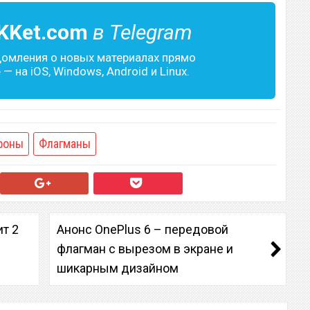
KKet.com
в Telegram
домления о новых материалах прямо
— на iOS, Windows, Android и Linux.
фоны
Флагманы
т 2
Анонс OnePlus 6 – передовой
флагман с вырезом в экране и
шикарным дизайном