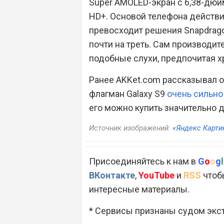
Super AMOLED-экран с 6,38-дю
HD+. Основой телефона действ
превосходит решения Snapdrago
почти на треть. Сам производи
подобные слухи, предпочитая хр
Ранее AKKet.com рассказывал о
флагман Galaxy S9
очень сильно
его можно купить значительно 
Источник изображений:
«Яндекс Карти
Присоединяйтесь к нам в
G
o
o
g
l
ВКонтакте
,
YouTube
и
RSS
чтобы
интересные материалы.
* Сервисы признаны судом экс