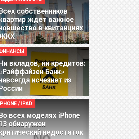
Всех собственников
квартир ждет важное
новшество в квитанциях
ЖКХ
ФИНАНСЫ
Ни вкладов, ни кредитов:
«Райффайзен Банк»
навсегда исчезнет из
России
IPHONE / IPAD
Во всех моделях iPhone
13 обнаружен
критический недостаток