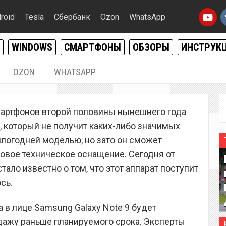
roid
Tesla
Сбербанк
Ozon
WhatsApp
WINDOWS
СМАРТФОНЫ
ОБЗОРЫ
ИНСТРУК
OZON
WHATSAPP
16.05.2018
|
0
артфонов второй половины нынешнего года
ote 9 поступит в
, который не получит каких-либо значимых
, чем ожидалось
логодней моделью, но зато он сможет
овое техническое оснащение. Сегодня от
тало известно о том, что этот аппарат поступит
сь.
а в лице Samsung Galaxy Note 9 будет
дажу раньше планируемого срока. Эксперты