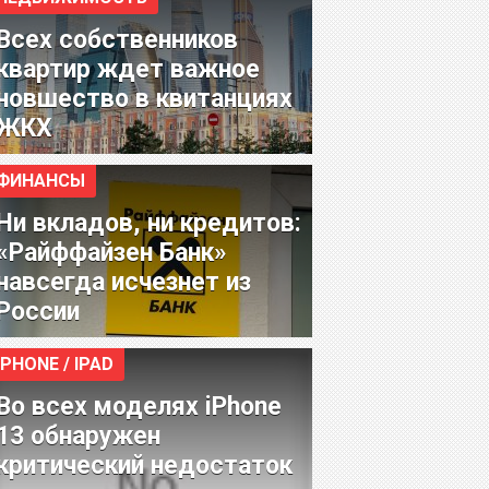
Всех собственников
квартир ждет важное
новшество в квитанциях
ЖКХ
ФИНАНСЫ
Ни вкладов, ни кредитов:
«Райффайзен Банк»
навсегда исчезнет из
России
IPHONE / IPAD
Во всех моделях iPhone
13 обнаружен
критический недостаток