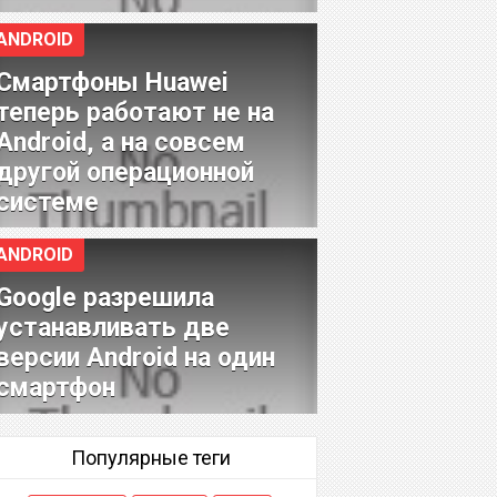
ANDROID
Смартфоны Huawei
теперь работают не на
Android, а на совсем
другой операционной
системе
ANDROID
Google разрешила
устанавливать две
версии Android на один
смартфон
Популярные теги