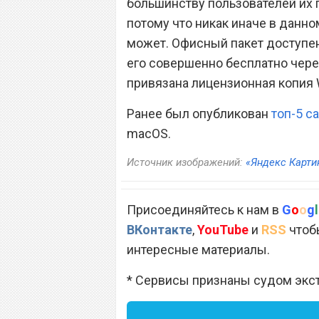
большинству пользователей их 
потому что никак иначе в данно
может. Офисный пакет доступен
его совершенно бесплатно через
привязана лицензионная копия 
Ранее был опубликован
топ-5 с
macOS.
Источник изображений:
«Яндекс Карти
Присоединяйтесь к нам в
G
o
o
g
l
ВКонтакте
,
YouTube
и
RSS
чтобы
интересные материалы.
* Сервисы признаны судом экс