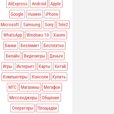
AliExpress
Android
Apple
Google
Huawei
iPhone
Microsoft
Samsung
Sony
Tele2
WhatsApp
Windows 10
Xiaomi
Банки
Безлимит
Бесплатно
Билайн
Видеоигры
Деньги
Игры
Интернет
Карты
Китай
Компьютеры
Консоли
Купить
МТС
Магазины
Мегафон
Мессенджеры
Общение
Операторы
Площадки