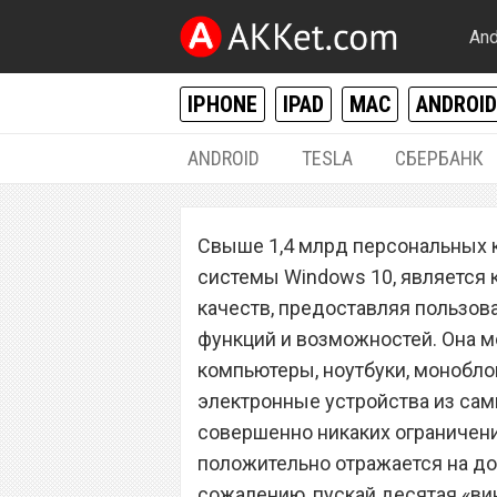
And
IPHONE
IPAD
MAC
ANDROID
ANDROID
TESLA
СБЕРБАНК
WINDOWS
Свыше 1,4 млрд персональных 
Лучшее приложе
системы Windows 10, является 
Windows 10 вре
качеств, предоставляя пользов
функций и возможностей. Она м
компьютеры, ноутбуки, моноблок
электронные устройства из самы
совершенно никаких ограничений
положительно отражается на до
сожалению, пускай десятая «вин