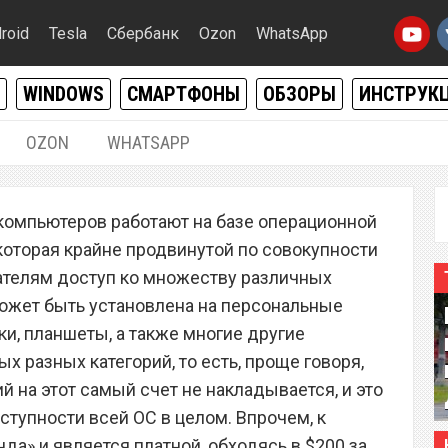
roid
Tesla
Сбербанк
Ozon
WhatsApp
WINDOWS
СМАРТФОНЫ
ОБЗОРЫ
ИНСТРУК
OZON
WHATSAPP
10.12.2020
|
0
компьютеров работают на базе операционной
ние за $129 для
которая крайне продвинутой по совокупности
менно стало бесплатным
ателям доступ ко множеству различных
ожет быть установлена на персональные
и, планшеты, а также многие другие
х разных категорий, то есть, проще говоря,
 на этот самый счет не накладывается, и это
ступности всей ОС в целом. Впрочем, к
да» и является платной, обходясь в $200 за