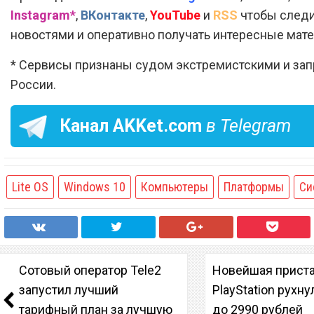
Instagram*
,
ВКонтакте
,
YouTube
и
RSS
чтобы следи
новостями и оперативно получать интересные мат
* Сервисы признаны судом экстремистскими и за
России.
Канал
AKKet.com
в Telegram
Lite OS
Windows 10
Компьютеры
Платформы
Си
Сотовый оператор Tele2
Новейшая приста
запустил лучший
PlayStation рухну
тарифный план за лучшую
до 2990 рублей