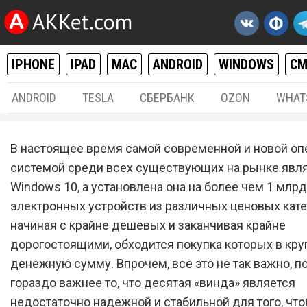
IPHONE
IPAD
MAC
ANDROID
WINDOWS
С
ANDROID
TESLA
СБЕРБАНК
OZON
WHAT
WINDOWS
13.
В настоящее время самой современной и новой о
Операционная система Lit
системой среди всех существующих на рынке явл
Windows 10, а установлена она на более чем 1 млрд
заменила Windows 10
электронных устройств из различных ценовых кате
начиная с крайне дешевых и заканчивая крайне
дорогостоящими, обходится покупка которых в кр
денежную сумму. Впрочем, все это не так важно, п
гораздо важнее то, что десятая «винда» является
недостаточно надежной и стабильной для того, что