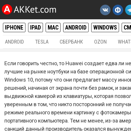
IPHONE
IPAD
MAC
ANDROID
WINDOWS
С
ANDROID
TESLA
СБЕРБАНК
OZON
WHAT
WINDOWS
13.
Если говорить честно, то Huawei создает едва ли н
Huawei выпустила новые
лучшие на рынке ноутбуки на базе операционной с
Windows 10, потому что они предлагает массу инн
ноутбуки, полностью
решений, начиная от экрана почти без рамок, и зак
отказавшись от Windows 
выдвижной камерой из клавиатуры, которая позво
уверенным в том, что никто посторонний не получа
режиме реального времени картинку с фотокамер
портативного компьютера. Тем не менее, из-за аме
санкций данный производитель оказался вынужде