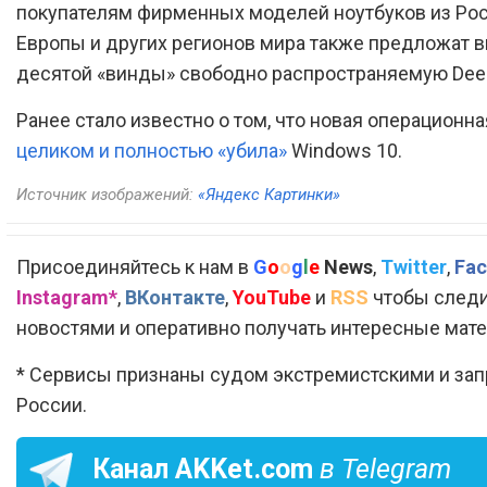
покупателям фирменных моделей ноутбуков из Рос
Европы и других регионов мира также предложат 
десятой «винды» свободно распространяемую Deepi
Ранее стало известно о том, что новая операционн
целиком и полностью «убила»
Windows 10.
Источник изображений:
«Яндекс Картинки»
Присоединяйтесь к нам в
G
o
o
g
l
e
News
,
Twitter
,
Fac
Instagram*
,
ВКонтакте
,
YouTube
и
RSS
чтобы следи
новостями и оперативно получать интересные мат
* Сервисы признаны судом экстремистскими и за
России.
Канал
AKKet.com
в Telegram