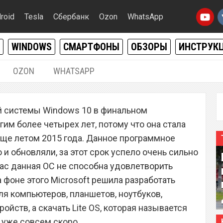
roid
Tesla
Сбербанк
Ozon
WhatsApp
WINDOWS
СМАРТФОНЫ
ОБЗОРЫ
ИНСТРУК
OZON
WHATSAPP
14.06.2019
|
1
й системы Windows 10 в финальном
, универсальную «убийцу»
им более четырех лет, потому что она стала
ще летом 2015 года. Данное программное
 и обновляли, за этот срок успело очень сильно
йчас данная ОС не способна удовлетворить
 фоне этого Microsoft решила разработать
я компьютеров, планшетов, ноутбуков,
ойств, а скачать Lite OS, которая называется
 уже совсем скоро.