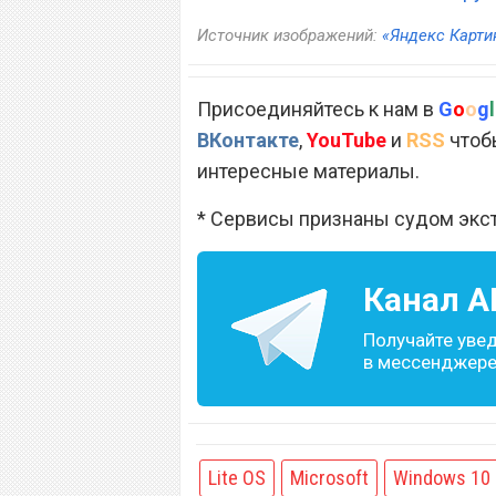
Источник изображений:
«Яндекс Карти
Присоединяйтесь к нам в
G
o
o
g
l
ВКонтакте
,
YouTube
и
RSS
чтобы
интересные материалы.
* Сервисы признаны судом экс
Канал
A
Получайте уве
в мессенджере 
Lite OS
Microsoft
Windows 10