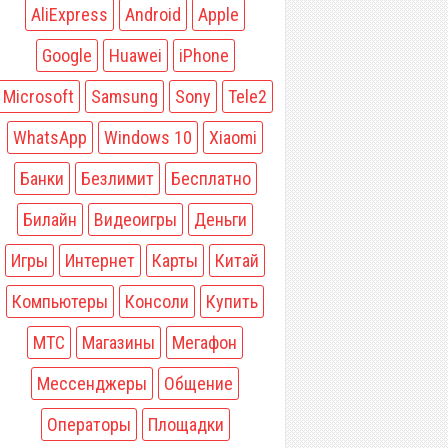
AliExpress
Android
Apple
Google
Huawei
iPhone
Microsoft
Samsung
Sony
Tele2
WhatsApp
Windows 10
Xiaomi
Банки
Безлимит
Бесплатно
Билайн
Видеоигры
Деньги
Игры
Интернет
Карты
Китай
Компьютеры
Консоли
Купить
МТС
Магазины
Мегафон
Мессенджеры
Общение
Операторы
Площадки