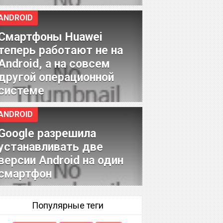
ANDROID
Смартфоны Huawei
теперь работают не на
Android, а на совсем
другой операционной
системе
ANDROID
Google разрешила
устанавливать две
версии Android на один
смартфон
Популярные теги