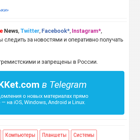
нки»
e
News
,
Twitter
,
Facebook*
,
Instagram*
,
 следить за новостями и оперативно получать
тремистскими и запрещены в России.
KKet.com
в Telegram
домления о новых материалах прямо
— на iOS, Windows, Android и Linux.
Компьютеры
Планшеты
Системы