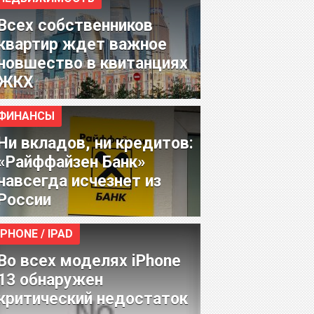
Всех собственников
квартир ждет важное
новшество в квитанциях
ЖКХ
ФИНАНСЫ
Ни вкладов, ни кредитов:
«Райффайзен Банк»
навсегда исчезнет из
России
IPHONE / IPAD
Во всех моделях iPhone
13 обнаружен
критический недостаток