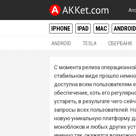
And
IPHONE
IPAD
MAC
ANDROID
ANDROID
TESLA
СБЕРБАНК
WINDOWS
С момента релиза операционно
Скачать Lite OS
стабильном виде прошло немног
Windows 10
доступна всем пользователям е
обеспечение, хоть его регулярно
устареть, в результате чего се
запросы всех пользователей. На
новую уникальную платформу дл
моноблоков и любых других устр
именно так, окажется возможно