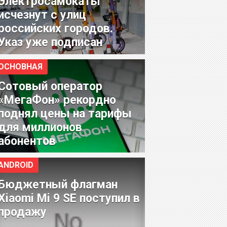
Электросамокаты
исчезнут с улиц
российских городов.
Указ уже подписан
ОСНОВНАЯ
Сотовый оператор
«МегаФон» рекордно
поднял цены на тарифы
для миллионов
абонентов
ANDROID
Бюджетный флагман
Xiaomi Mi 9 SE поступил в
продажу