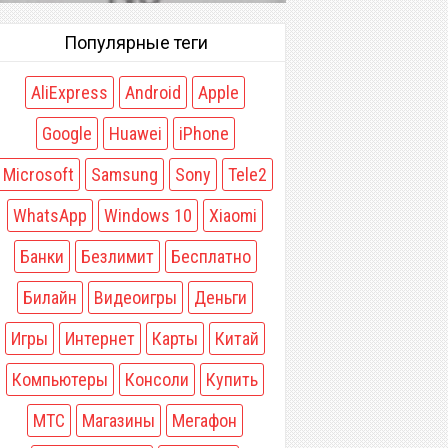
Популярные теги
AliExpress
Android
Apple
Google
Huawei
iPhone
Microsoft
Samsung
Sony
Tele2
WhatsApp
Windows 10
Xiaomi
Банки
Безлимит
Бесплатно
Билайн
Видеоигры
Деньги
Игры
Интернет
Карты
Китай
Компьютеры
Консоли
Купить
МТС
Магазины
Мегафон