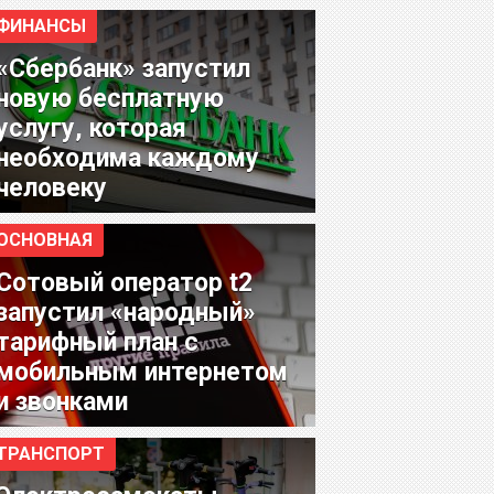
ФИНАНСЫ
«Сбербанк» запустил
новую бесплатную
услугу, которая
необходима каждому
человеку
ОСНОВНАЯ
Сотовый оператор t2
запустил «народный»
тарифный план с
мобильным интернетом
и звонками
ТРАНСПОРТ