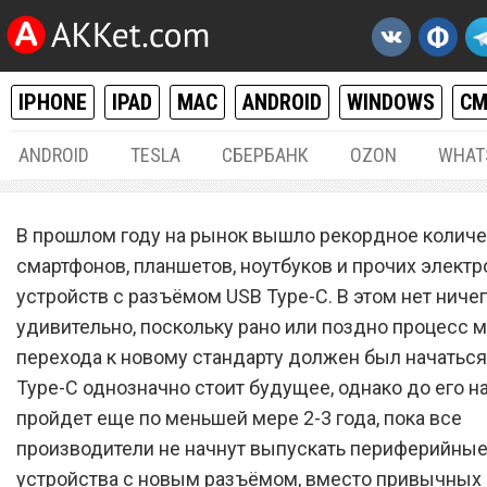
IPHONE
IPAD
MAC
ANDROID
WINDOWS
С
ANDROID
TESLA
СБЕРБАНК
OZON
WHAT
ОБЗОРЫ
21.
В прошлом году на рынок вышло рекордное колич
Обзор бюджетной флешк
смартфонов, планшетов, ноутбуков и прочих элект
устройств с разъёмом USB Type-C. В этом нет ниче
Transcend JetFlash 890S с
удивительно, поскольку рано или поздно процесс 
разъемами USB Type-C и 
перехода к новому стандарту должен был начаться
3.1
Type-C однозначно стоит будущее, однако до его н
пройдет еще по меньшей мере 2-3 года, пока все
производители не начнут выпускать периферийны
устройства с новым разъёмом, вместо привычных U