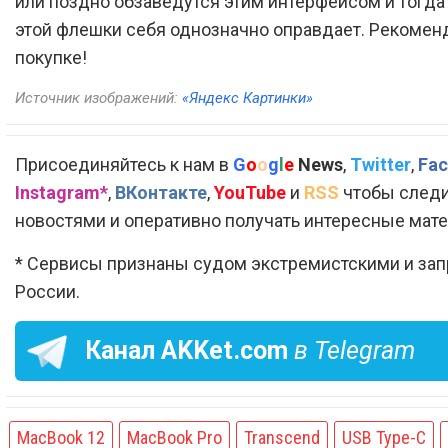
или поздно обзаведутся этим интерфейсом и тогда
этой флешки себя однозначно оправдает. Рекомен
покупке!
Источник изображений:
«Яндекс Картинки»
Присоединяйтесь к нам в
G
o
o
g
l
e
News
,
Twitter
,
Fac
Instagram*
,
ВКонтакте
,
YouTube
и
RSS
чтобы следи
новостями и оперативно получать интересные мат
* Сервисы признаны судом экстремистскими и за
России.
Канал
AKKet.com
в Telegram
MacBook 12
MacBook Pro
Transcend
USB Type-C