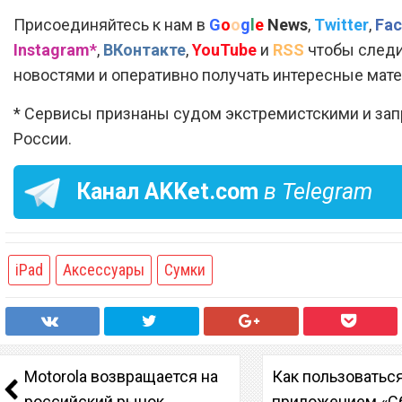
Присоединяйтесь к нам в
G
o
o
g
l
e
News
,
Twitter
,
Fac
Instagram*
,
ВКонтакте
,
YouTube
и
RSS
чтобы следи
новостями и оперативно получать интересные мат
* Сервисы признаны судом экстремистскими и за
России.
Канал
AKKet.com
в Telegram
iPad
Аксессуары
Сумки
Motorola возвращается на
Как пользоватьс
российский рынок
приложением «С