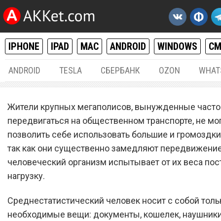
IPHONE
IPAD
MAC
ANDROID
WINDOWS
С
ANDROID
TESLA
СБЕРБАНК
OZON
WHAT
ОБЗОРЫ
26.
Жители крупных мегаполисов, вынужденные часто
Cobra Sling — стильная и
передвигаться на общественном транспорте, не мо
позволить себе использовать большие и громоздки
компактная сумка для iPa
так как они существенно замедляют передвижение
человеческий организм испытывает от их веса по
нагрузку.
Среднестатистический человек носит с собой тол
необходимые вещи: документы, кошелек, наушники