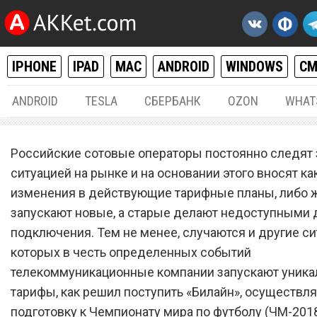
IPHONE
IPAD
MAC
ANDROID
WINDOWS
С
ANDROID
TESLA
СБЕРБАНК
OZON
WHAT
РАЗНОЕ
21.
Российские сотовые операторы постоянно следят 
Сотовый оператор «Билай
ситуацией на рынке и на основании этого вносят ка
изменения в действующие тарифные планы, либо 
объявил о запуске уника
запускают новые, а старые делают недоступными 
тарифных планов
подключения. Тем не менее, случаются и другие си
которых в честь определенных событий
телекоммуникационные компании запускают уник
тарифы, как решил поступить «Билайн», осуществл
подготовку к Чемпионату мира по футболу (ЧМ-2018