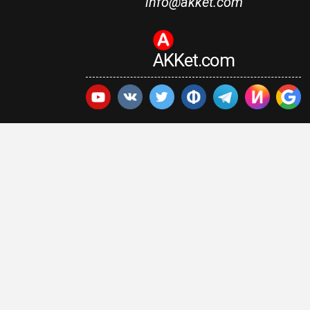
info@akket.com
AKKet.com