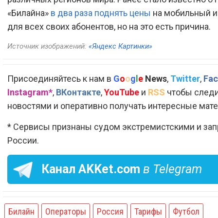
«Билайна»
в два раза поднять цены
на мобильный и
для всех своих абонентов, но на это есть причина.
Источник изображений:
«Яндекс Картинки»
Присоединяйтесь к нам в
G
o
o
g
l
e
News
,
Twitter
,
Fac
Instagram*
,
ВКонтакте
,
YouTube
и
RSS
чтобы следи
новостями и оперативно получать интересные мат
* Сервисы признаны судом экстремистскими и за
России.
Канал
AKKet.com
в Telegram
Билайн
Операторы
Россия
Тарифы
Футбол