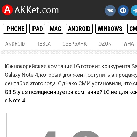
IPHONE
IPAD
MAC
ANDROID
WINDOWS
С
ANDROID
TESLA
СБЕРБАНК
OZON
WHAT
РАЗНОЕ
11.
Южнокорейская компания LG готовит конкурента 
LG G3 Stylus не сможет
Galaxy Note 4, который должен поступить в продажу
сентября этого года. Однако СМИ установили, что 
конкурировать с Samsung
G3 Stylus позиционируется компанией LG не для к
Galaxy Note 4
с Note 4.