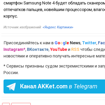
смартфон Samsung Note 4 будет обладать сканеро
отпечатков пальцев, новейшим процессором, влаго
корпус.
Источник изображений:
«Яндекс Картинки»
Присоединяйтесь к нам в
G
o
o
g
l
e
News
,
Twitter
,
Fac
Instagram*
,
ВКонтакте
,
YouTube
и
RSS
чтобы следи
новостями и оперативно получать интересные мат
* Сервисы признаны судом экстремистскими и за
России.
Канал
AKKet.com
в Telegram