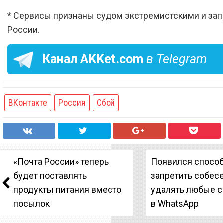
* Сервисы признаны судом экстремистскими и за
России.
Канал
AKKet.com
в Telegram
ВКонтакте
Россия
Сбой
«Почта России» теперь
Появился спосо
будет поставлять
запретить собес
продукты питания вместо
удалять любые 
посылок
в WhatsApp