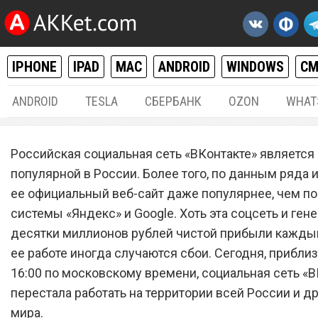
IPHONE
IPAD
MAC
ANDROID
WINDOWS
С
ANDROID
TESLA
СБЕРБАНК
OZON
WHAT
РАЗНОЕ
16.
Российская социальная сеть «ВКонтакте» является
Социальная сеть «ВКонта
популярной в России. Более того, по данным ряда 
ее официальный веб-сайт даже популярнее, чем п
перестала работать на
системы «Яндекс» и Google. Хоть эта соцсеть и ген
территории всей России
десятки миллионов рублей чистой прибыли каждый
ее работе иногда случаются сбои. Сегодня, прибли
16:00 по московскому времени, социальная сеть «В
перестала работать на территории всей России и др
мира.