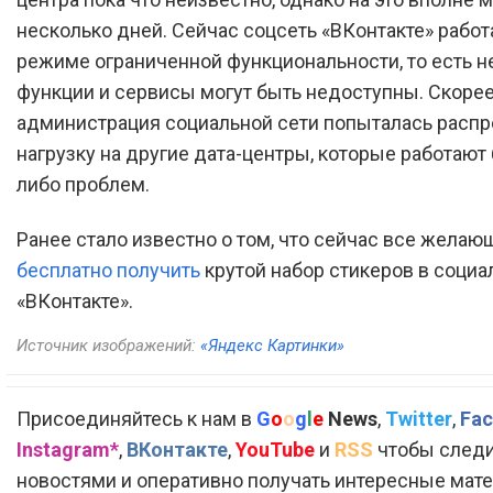
несколько дней. Сейчас соцсеть «ВКонтакте» работ
режиме ограниченной функциональности, то есть 
функции и сервисы могут быть недоступны. Скорее
администрация социальной сети попыталась расп
нагрузку на другие дата-центры, которые работают 
либо проблем.
Ранее стало известно о том, что сейчас все желаю
бесплатно получить
крутой набор стикеров в социа
«ВКонтакте».
Источник изображений:
«Яндекс Картинки»
Присоединяйтесь к нам в
G
o
o
g
l
e
News
,
Twitter
,
Fac
Instagram*
,
ВКонтакте
,
YouTube
и
RSS
чтобы следи
новостями и оперативно получать интересные мат