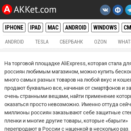
IPHONE
IPAD
MAC
ANDROID
WINDOWS
С
ANDROID
TESLA
СБЕРБАНК
OZON
WHAT
РАЗНОЕ
27.0
На торговой площадке AliExpress, которая стала дл
Магазин AliExpress неска
россиян любимым магазином, можно купить беско
много самых разных товаров на любой вкус и коше
порадовал абсолютно все
продают буквально все, начиная от смартфонов и з
жителей России
очень странными вещами, найти применение кото
оказаться просто невозможно. Именно оттуда сей
миллионы россиян заказывают себе защитные стекл
пленки и многие другие товары, которые «барыги»
перепродают в России с наценкой в несколько раз.