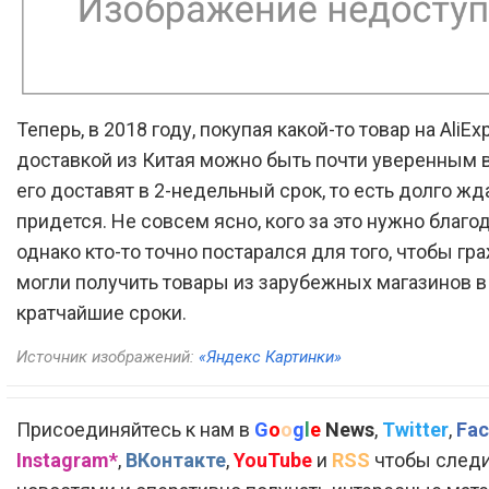
Теперь, в 2018 году, покупая какой-то товар на AliEx
доставкой из Китая можно быть почти уверенным в
его доставят в 2-недельный срок, то есть долго жд
придется. Не совсем ясно, кого за это нужно благод
однако кто-то точно постарался для того, чтобы г
могли получить товары из зарубежных магазинов в
кратчайшие сроки.
Источник изображений:
«Яндекс Картинки»
Присоединяйтесь к нам в
G
o
o
g
l
e
News
,
Twitter
,
Fac
Instagram*
,
ВКонтакте
,
YouTube
и
RSS
чтобы следи