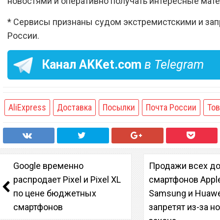
новостями и оперативно получать интересные мат
* Сервисы признаны судом экстремистскими и за
России.
Канал
AKKet.com
в Telegram
AliExpress
Доставка
Посылки
Почта России
То
Google временно
Продажи всех до
распродает Pixel и Pixel XL
смартфонов Apple
по цене бюджетных
Samsung и Huawe
смартфонов
запретят из-за н