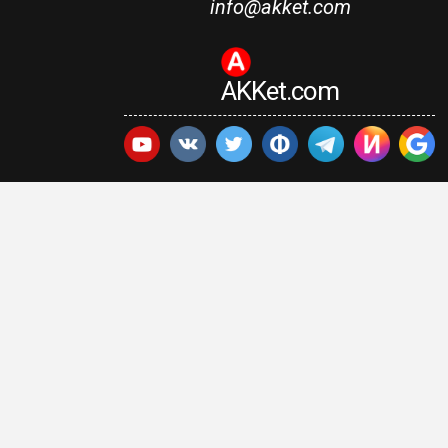
info@akket.com
AKKet.com