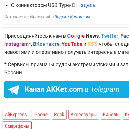
С коннектором USB Type-C –
здесь
.
Источник изображений:
«Яндекс Картинки»
Присоединяйтесь к нам в
G
o
o
g
l
e
News
,
Twitter
,
Fac
Instagram*
,
ВКонтакте
,
YouTube
и
RSS
чтобы следи
новостями и оперативно получать интересные мат
* Сервисы признаны судом экстремистскими и за
России.
Канал
AKKet.com
в Telegram
AliExpress
iPhone
Rock
Аксессуары
Кабели
К
Смартфоны