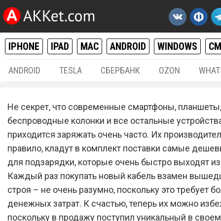
IPHONE
IPAD
MAC
ANDROID
WINDOWS
С
ANDROID
TESLA
СБЕРБАНК
OZON
WHAT
РАЗНОЕ
29.
Не секрет, что современные смартфоны, планшеты
В продажу поступил
беспроводные колонки и все остальные устройств
приходится заряжать очень часто. Их производител
уникальный «неубиваемы
правило, кладут в комплект поставки самые деше
кабель за $4 для всех
для подзарядки, которые очень быстро выходят из
смартфонов
Каждый раз покупать новый кабель взамен вышед
строя – не очень разумно, поскольку это требует б
денежных затрат. К счастью, теперь их можно избе
поскольку в продажу поступил уникальный в своем