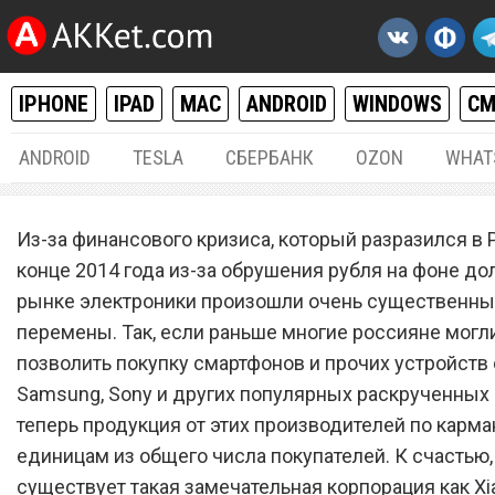
IPHONE
IPAD
MAC
ANDROID
WINDOWS
С
ANDROID
TESLA
СБЕРБАНК
OZON
WHAT
РАЗНОЕ
29.
Из-за финансового кризиса, который разразился в 
Началась грандиозная
конце 2014 года из-за обрушения рубля на фоне дол
рынке электроники произошли очень существенн
распродажа с рекордным
перемены. Так, если раньше многие россияне могл
скидками на продукцию X
позволить покупку смартфонов и прочих устройств о
Samsung, Sony и других популярных раскрученных 
теперь продукция от этих производителей по карма
единицам из общего числа покупателей. К счастью,
существует такая замечательная корпорация как Xi