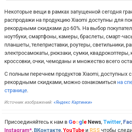
Некоторые вещи в рамках запущенной сегодня гр
распродажи на продукцию Xiaomi доступны для по
рекордными скидками до 60%. На выбор покупате
ноутбуки, смартфоны, камеры, браслеты, смарт-час
планшеты, телеприставки, роутеры, светильники, ра
электросамокаты, рюкзаки, сумки, квадрокоптеры, к
кроссовки, очки, чемоданы и множество всего оста
С полным перечнем продуктов Xiaomi, доступных с
рекордными скидками, можно ознакомиться
на сп
странице
.
Источник изображений:
«Яндекс Картинки»
Присоединяйтесь к нам в
G
o
o
g
l
e
News
,
Twitter
,
Fac
Instagram*
,
ВКонтакте
,
YouTube
и
RSS
чтобы следи