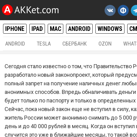
IPHONE
IPAD
MAC
ANDROID
WINDOWS
С
ANDROID
TESLA
СБЕРБАНК
OZON
WHAT
РАЗНОЕ
12.1
Сегодня стало известно о том, что Правительство 
Получать наличные в Рос
разработало новый законопроект, который предус
полный запрет на получение наличных денег любы
впредь можно будет тольк
анонимных способов. Впредь обналичивать деньг
паспорту
будет только по паспорту и только в определенных
Сейчас, пока новый закон еще не вступил в силу, 
житель России может анонимно снимать до 5 000 р
день и до 40 000 рублей в месяц. Когда он вступил в
случится это уже в ближайшие месяцы, то такой в