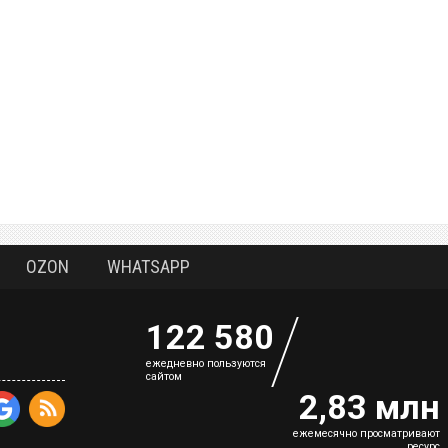
OZON
WHATSAPP
122 580
eжедневно пользуются
сайтом
2,83 млн
ежемесячно просматривают
ресурс