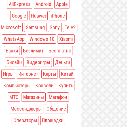
AliExpress
Android
Apple
Google
Huawei
iPhone
Microsoft
Samsung
Sony
Tele2
WhatsApp
Windows 10
Xiaomi
Банки
Безлимит
Бесплатно
Билайн
Видеоигры
Деньги
Игры
Интернет
Карты
Китай
Компьютеры
Консоли
Купить
МТС
Магазины
Мегафон
Мессенджеры
Общение
Операторы
Площадки