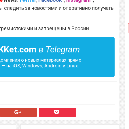
 следить за новостями и оперативно получать
тремистскими и запрещены в России.
KKet.com
в Telegram
домления о новых материалах прямо
— на iOS, Windows, Android и Linux.