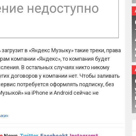
 загрузит в «Яндекс Музыку» такие треки, права
рам компании «Яндекс», то компания будет
ления. В остальных случаях никто никому
ругих договоров у компании нет. Чтобы заливать
ервис потребуется оформлять подписку, без
узыкой» на iPhone и Android сейчас не
нки»
e
News
,
Twitter
,
Facebook*
,
Instagram*
,