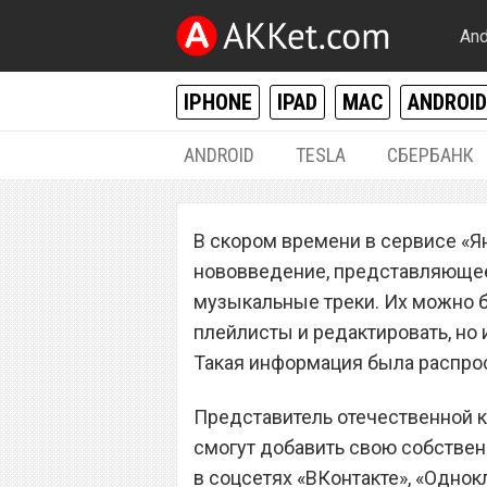
And
IPHONE
IPAD
MAC
ANDROID
ANDROID
TESLA
СБЕРБАНК
РАЗНОЕ
В скором времени в сервисе «Я
В «Яндекс Музы
нововведение, представляющее
добавлять свои 
музыкальные треки. Их можно б
плейлисты и редактировать, но
Такая информация была распро
Представитель отечественной к
смогут добавить свою собствен
в соцсетях «ВКонтакте», «Однок