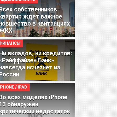
Всех собственников
квартир ждет важное
новшество в квитанциях
ЖКХ
ФИНАНСЫ
Ни вкладов, ни кредитов:
«Райффайзен Банк»
навсегда исчезнет из
России
IPHONE / IPAD
Во всех моделях iPhone
13 обнаружен
критический недостаток