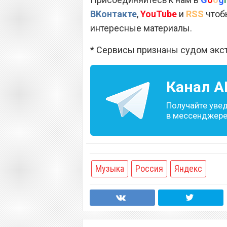
ВКонтакте
,
YouTube
и
RSS
чтобы
интересные материалы.
* Сервисы признаны судом экс
Канал
A
Получайте уве
в мессенджере 
Музыка
Россия
Яндекс