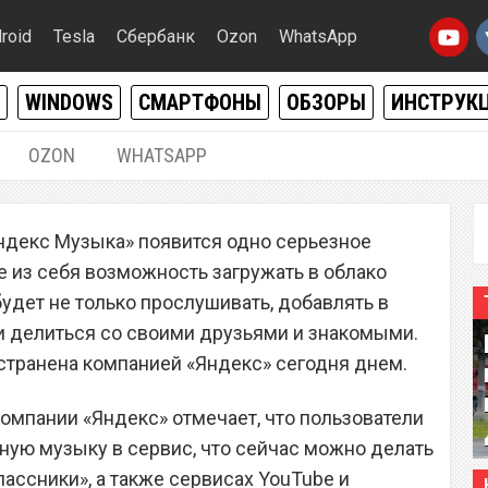
roid
Tesla
Сбербанк
Ozon
WhatsApp
WINDOWS
СМАРТФОНЫ
ОБЗОРЫ
ИНСТРУК
OZON
WHATSAPP
03.05.2017
|
0
ндекс Музыка» появится одно серьезное
ку» можно будет
 из себя возможность загружать в облако
треки
удет не только прослушивать, добавлять в
 и делиться со своими друзьями и знакомыми.
странена компанией «Яндекс» сегодня днем.
омпании «Яндекс» отмечает, что пользователи
ную музыку в сервис, что сейчас можно делать
лассники», а также сервисах YouTube и