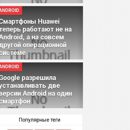
ANDROID
Смартфоны Huawei
теперь работают не на
Android, а на совсем
другой операционной
системе
ANDROID
Google разрешила
устанавливать две
версии Android на один
смартфон
Популярные теги