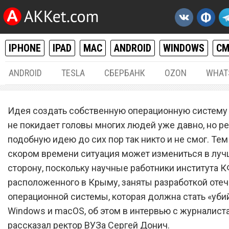
IPHONE
IPAD
MAC
ANDROID
WINDOWS
С
ANDROID
TESLA
СБЕРБАНК
OZON
WHAT
РАЗНОЕ
18.
Идея создать собственную операционную систему
На территории Крыма вед
не покидает головы многих людей уже давно, но р
подобную идею до сих пор так никто и не смог. Тем
разработка «убийцы» Win
скором времени ситуация может измениться в лу
macOS
сторону, поскольку научные работники института К
расположенного в Крыму, заняты разработкой оте
операционной системы, которая должна стать «уби
Windows и macOS, об этом в интервью с журналист
рассказал ректор ВУЗа Сергей Донич.