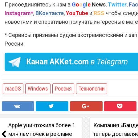
Присоединяйтесь к нам в
G
o
o
g
l
e
News
,
Twitter
,
Fac
Instagram*
,
ВКонтакте
,
YouTube
и
RSS
чтобы следи
новостями и оперативно получать интересные мат
* Сервисы признаны судом экстремистскими и за
России.
Канал
AKKet.com
в Telegram
macOS
Windows
Россия
Технологии
Apple уничтожила более 1
Компания «Банд
млн лампочек в рекламе
теперь доставля