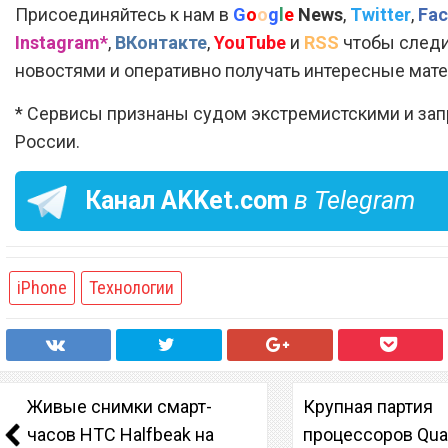
Присоединяйтесь к нам в
G
o
o
g
l
e
News
,
Twitter
,
Fac
Instagram*
,
ВКонтакте
,
YouTube
и
RSS
чтобы следи
новостями и оперативно получать интересные мат
* Сервисы признаны судом экстремистскими и за
России.
Канал
AKKet.com
в Telegram
iPhone
Технологии
Живые снимки смарт-
Крупная партия
часов HTC Halfbeak на
процессоров Qu