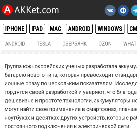
IPHONE
IPAD
MAC
ANDROID
WINDOWS
С
ANDROID
TESLA
СБЕРБАНК
OZON
WHAT
РАЗНОЕ
10.
Группа южнокорейских ученых разработала аккум
В Южной Корее разработа
батарею нового типа, которая превосходит стандар
ионные сразу по нескольким показателям. Исслед
революционная
гордятся своей разработкой и уверяют, что благод
аккумуляторная батарея 
дешевизне и простоте технологии, аккумуляторы но
iPhone
могут найти свое применение в смартфонах, планше
ноутбуках и десятках других устройств, которые ра
постоянного подключения к электрической сети.