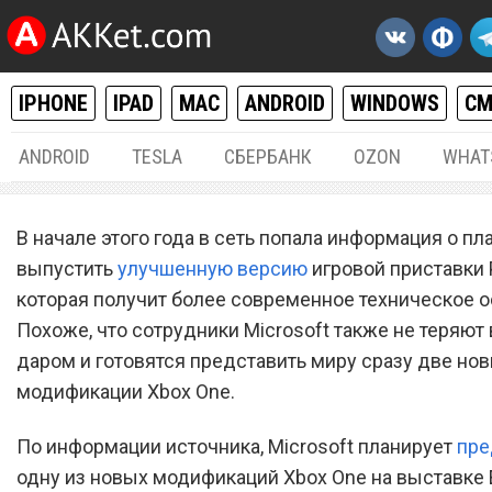
IPHONE
IPAD
MAC
ANDROID
WINDOWS
С
ANDROID
TESLA
СБЕРБАНК
OZON
WHAT
РАЗНОЕ
30.
В начале этого года в сеть попала информация о пл
Microsoft готовит к анонсу
выпустить
улучшенную версию
игровой приставки 
которая получит более современное техническое 
две новых модели Xbox O
Похоже, что сотрудники Microsoft также не теряют
даром и готовятся представить миру сразу две но
модификации Xbox One.
По информации источника, Microsoft планирует
пре
одну из новых модификаций Xbox One на выставке E