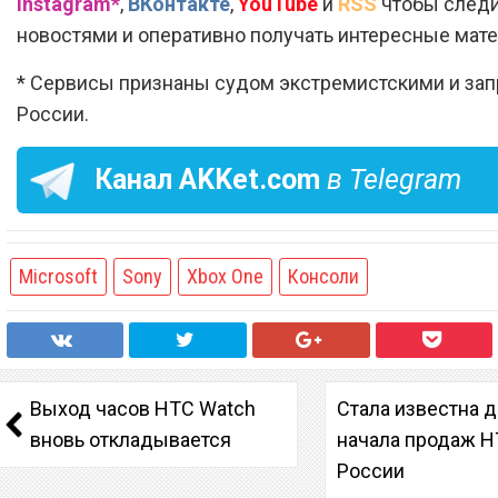
Instagram*
,
ВКонтакте
,
YouTube
и
RSS
чтобы следи
новостями и оперативно получать интересные мат
* Сервисы признаны судом экстремистскими и за
России.
Канал
AKKet.com
в Telegram
Microsoft
Sony
Xbox One
Консоли
Выход часов HTC Watch
Стала известна д
вновь откладывается
начала продаж H
России