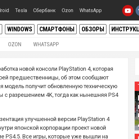
roid
Tesla
Сбербанк
Ozon
WhatsApp
WINDOWS
СМАРТФОНЫ
ОБЗОРЫ
ИНСТРУК
OZON
WHATSAPP
19.03.2016
|
0
ботка новой консоли PlayStation 4, которая
ад улучшенной версией
оей предшественницы, об этом сообщают
ая модель получит обновленную техническую
ры с разрешением 4K, тогда как нынешняя PS4
зентация улучшенной версии PlayStation 4
Внутри японской корпорации проект новой
е PS4.5. Все игры, которые уже вышли на