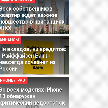
Всех собственников
квартир ждет важное
новшество в квитанциях
ЖКХ
ФИНАНСЫ
Ни вкладов, ни кредитов:
«Райффайзен Банк»
навсегда исчезнет из
России
IPHONE / IPAD
Во всех моделях iPhone
13 обнаружен
критический недостаток