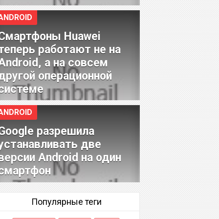
ANDROID
Смартфоны Huawei
теперь работают не на
Android, а на совсем
другой операционной
системе
ANDROID
Google разрешила
устанавливать две
версии Android на один
смартфон
Популярные теги