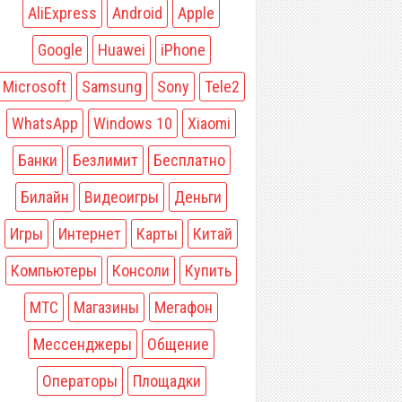
AliExpress
Android
Apple
Google
Huawei
iPhone
Microsoft
Samsung
Sony
Tele2
WhatsApp
Windows 10
Xiaomi
Банки
Безлимит
Бесплатно
Билайн
Видеоигры
Деньги
Игры
Интернет
Карты
Китай
Компьютеры
Консоли
Купить
МТС
Магазины
Мегафон
Мессенджеры
Общение
Операторы
Площадки