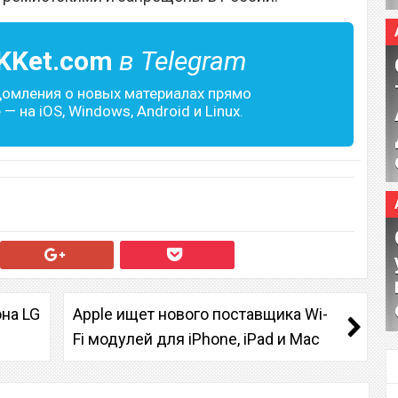
KKet.com
в Telegram
домления о новых материалах прямо
— на iOS, Windows, Android и Linux.
на LG
Apple ищет нового поставщика Wi-
Fi модулей для iPhone, iPad и Mac