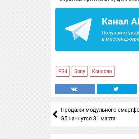
Канал
A
Получайте уве
в мессенджере 
PS4
Sony
Консоли
Продажи модульного смартфо
G5 начнутся 31 марта