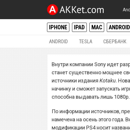
And
IPHONE
IPAD
MAC
ANDROID
ANDROID
TESLA
СБЕРБАНК
РАЗНОЕ
Внутри компании Sony идет разра
Sony работает н
станет существенно мощнее св
консоли PS4
источники издания
Kotaku
. Нов
начинку и сможет запускать иг
способна выдавать лишь 1080p.
По информации источников, пре
намечена на осень этого года. 
модификации PS4 носит названи