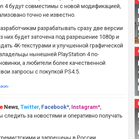
on 4 будут совместимы с новой модификацией,
ализовано точно не известно.
разработчикам разрабатывать сразу две версии
из них будет заточена под разрешение 1080p и
ладать 4K-текстурами и улучшенной графической
владельцы нынешней PlayStation 4 по-
новинки, а любители более качественной
вои запросы с покупкой PS4.5.
нки»
e
News
,
Twitter
,
Facebook*
,
Instagram*
,
 следить за новостями и оперативно получать
тремистскими и запрещены в России.