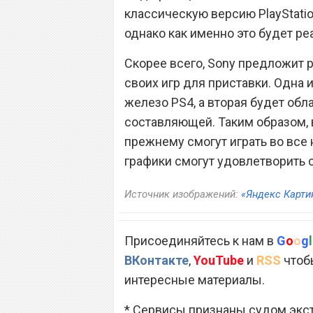
классическую версию PlayStati
однако как именно это будет ре
Скорее всего, Sony предложит 
своих игр для приставки. Одна 
железо PS4, а вторая будет об
составляющей. Таким образом, 
прежнему смогут играть во все 
графики смогут удовлетворить с
Источник изображений:
«Яндекс Карти
Присоединяйтесь к нам в
G
o
o
g
l
ВКонтакте
,
YouTube
и
RSS
чтобы
интересные материалы.
* Сервисы признаны судом экс