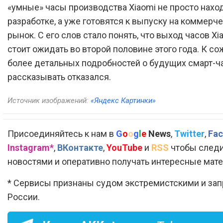
«умные» часы производства Xiaomi не просто нахо
разработке, а уже готовятся к выпуску на коммерч
рынок. С его слов стало понять, что выход часов Xi
стоит ожидать во второй половине этого года. К со
более детальных подробностей о будущих смарт-ч
рассказывать отказался.
Источник изображений:
«Яндекс Картинки»
Присоединяйтесь к нам в
G
o
o
g
l
e
News
,
Twitter
,
Fac
Instagram*
,
ВКонтакте
,
YouTube
и
RSS
чтобы следи
новостями и оперативно получать интересные мат
* Сервисы признаны судом экстремистскими и за
России.