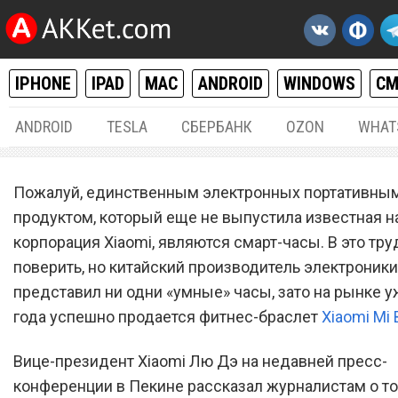
IPHONE
IPAD
MAC
ANDROID
WINDOWS
С
ANDROID
TESLA
СБЕРБАНК
OZON
WHAT
РАЗНОЕ
28.
Пожалуй, единственным электронных портативны
Первые «умные» часы Xia
продуктом, который еще не выпустила известная н
корпорация Xiaomi, являются смарт-часы. В это тру
выйдут на рынок во второ
поверить, но китайский производитель электроники
половине 2016 года
представил ни одни «умные» часы, зато на рынке у
года успешно продается фитнес-браслет
Xiaomi Mi
Вице-президент Xiaomi Лю Дэ на недавней пресс-
конференции в Пекине рассказал журналистам о то