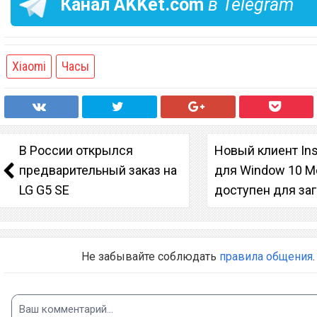
Канал
AKKet.com
в Telegram
Xiaomi
Часы
В России открылся
Новый клиент In
предварительный заказ на
для Window 10 Mo
LG G5 SE
доступен для за
Не забывайте соблюдать
правила общения
.