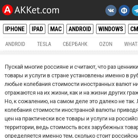
IPHONE
IPAD
MAC
ANDROID
WINDOWS
С
ANDROID
TESLA
СБЕРБАНК
OZON
WHAT
РАЗНОЕ
16.
Пускай многие россияне и считают, что раз ценники
Доллар и евро резко
товары и услуги в стране установлены именно в ру
любые колебания стоимости иностранных валют ни
подорожали, а курс рубля
отражаются на их жизни, как и на жизни других гра
обрушился
Но, к сожалению, на самом деле это далеко не так
колебания стоимости иностранной валюты приводя
цен на практически все товары и услуги на россий
территории, ведь стоимость всех зарубежных това
определяется именно тем, сколько стоит российски