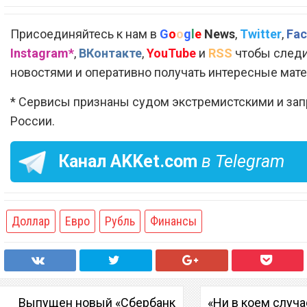
Присоединяйтесь к нам в
G
o
o
g
l
e
News
,
Twitter
,
Fac
Instagram*
,
ВКонтакте
,
YouTube
и
RSS
чтобы следи
новостями и оперативно получать интересные мат
* Сервисы признаны судом экстремистскими и за
России.
Канал
AKKet.com
в Telegram
Доллар
Евро
Рубль
Финансы
Выпущен новый «Сбербанк
«Ни в коем случа