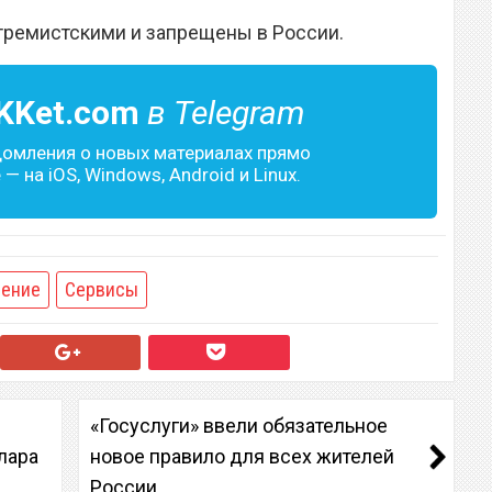
тремистскими и запрещены в России.
KKet.com
в Telegram
домления о новых материалах прямо
— на iOS, Windows, Android и Linux.
ение
Сервисы
«Госуслуги» ввели обязательное
лара
новое правило для всех жителей
России