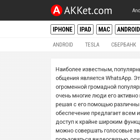
And
IPHONE
IPAD
MAC
ANDROID
ANDROID
TESLA
СБЕРБАНК
РАЗНОЕ
Наиболее известным, популярн
WhatsApp с 1 ап
общения является WhatsApp. Э
на смартфонах An
огроменной громадной популярн
очень многие люди его активно
решая с его помощью различны
обеспечение предлагает всем и
доступ к крайне широким функ
можно совершать голосовые зво
пользоваться видеосвязью, ос