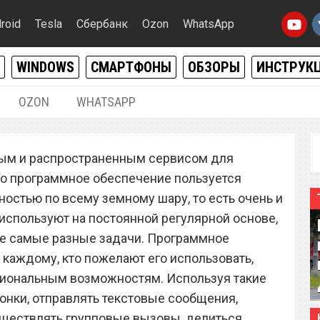
roid
Tesla
Сбербанк
Ozon
WhatsApp
WINDOWS
СМАРТФОНЫ
ОБЗОРЫ
ИНСТРУК
OZON
WHATSAPP
05.03.2023
|
0
ым и распространенным сервисом для
реля перестанет работать
то программное обеспечение пользуется
droid и iOS
остью по всему земному шару, то есть очень и
 используют на постоянной регулярной основе,
е самые разные задачи. Программное
 каждому, кто пожелают его использовать,
циональным возможностям. Используя такие
нки, отправлять текстовые сообщения,
уществлять групповые вызовы, делиться