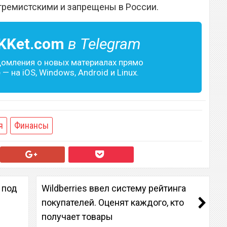
тремистскими и запрещены в России.
KKet.com
в Telegram
домления о новых материалах прямо
— на iOS, Windows, Android и Linux.
я
Финансы
 под
Wildberries ввел систему рейтинга
покупателей. Оценят каждого, кто
получает товары