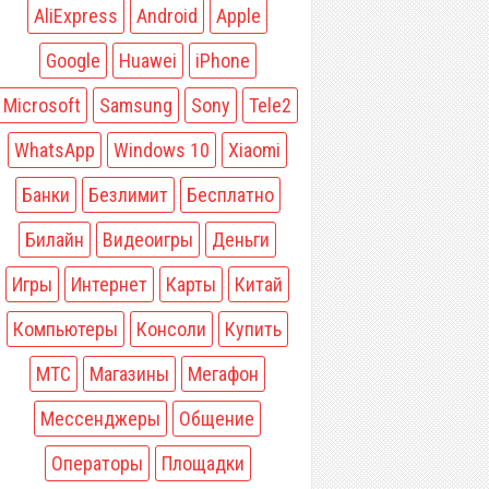
AliExpress
Android
Apple
Google
Huawei
iPhone
Microsoft
Samsung
Sony
Tele2
WhatsApp
Windows 10
Xiaomi
Банки
Безлимит
Бесплатно
Билайн
Видеоигры
Деньги
Игры
Интернет
Карты
Китай
Компьютеры
Консоли
Купить
МТС
Магазины
Мегафон
Мессенджеры
Общение
Операторы
Площадки