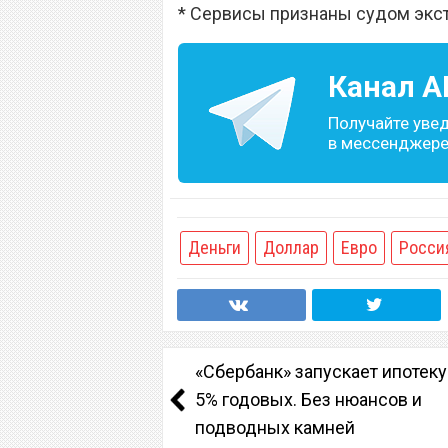
* Сервисы признаны судом экс
Канал
A
Получайте уве
в мессенджере 
Деньги
Доллар
Евро
Росси
«Сбербанк» запускает ипотеку
5% годовых. Без нюансов и
подводных камней