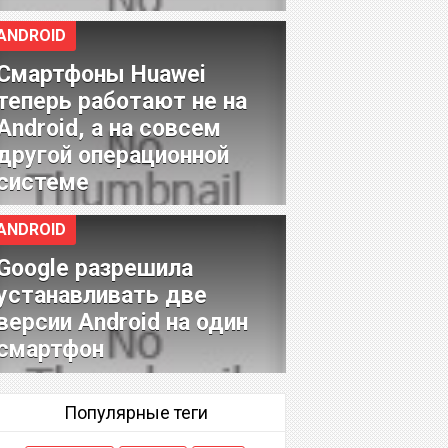
ANDROID
Смартфоны Huawei
теперь работают не на
Android, а на совсем
другой операционной
системе
ANDROID
Google разрешила
устанавливать две
версии Android на один
смартфон
Популярные теги