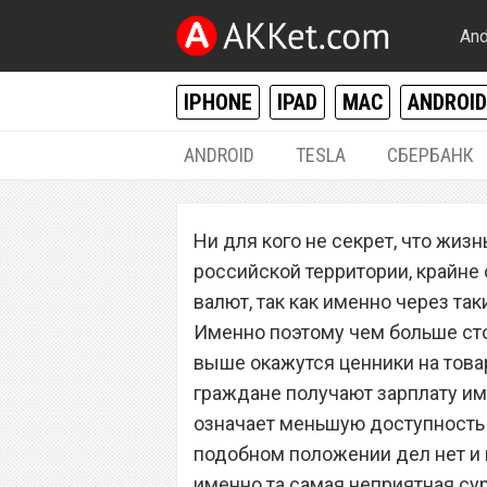
And
IPHONE
IPAD
MAC
ANDROID
ANDROID
TESLA
СБЕРБАНК
РАЗНОЕ
Ни для кого не секрет, что жизн
Доллар и евро р
российской территории, крайне
Российский рубл
валют, так как именно через так
Именно поэтому чем больше стоя
цене
выше окажутся ценники на товар
граждане получают зарплату им
означает меньшую доступность 
подобном положении дел нет и 
именно та самая неприятная сур