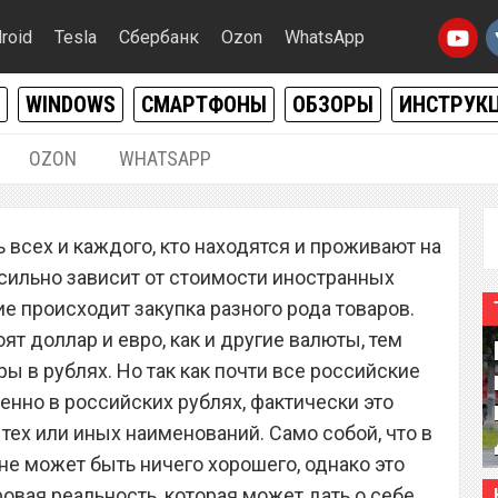
roid
Tesla
Сбербанк
Ozon
WhatsApp
WINDOWS
СМАРТФОНЫ
ОБЗОРЫ
ИНСТРУК
OZON
WHATSAPP
15.02.2023
|
0
ь всех и каждого, кто находятся и проживают на
екордно подорожали.
 сильно зависит от стоимости иностранных
ь резко обвалился в
ие происходит закупка разного рода товаров.
т доллар и евро, как и другие валюты, тем
ы в рублях. Но так как почти все российские
енно в российских рублях, фактически это
тех или иных наименований. Само собой, что в
не может быть ничего хорошего, однако это
овая реальность, которая может дать о себе