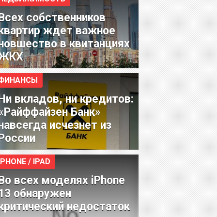
Всех собственников
квартир ждет важное
новшество в квитанциях
ЖКХ
ФИНАНСЫ
Ни вкладов, ни кредитов:
«Райффайзен Банк»
навсегда исчезнет из
России
IPHONE / IPAD
Во всех моделях iPhone
13 обнаружен
критический недостаток