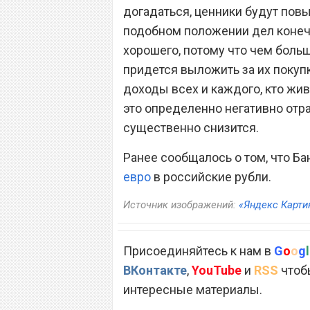
догадаться, ценники будут повы
подобном положении дел конеч
хорошего, потому что чем больш
придется выложить за их покуп
доходы всех и каждого, кто жив
это определенно негативно отра
существенно снизится.
Ранее сообщалось о том, что Б
евро
в российские рубли.
Источник изображений:
«Яндекс Карти
Присоединяйтесь к нам в
G
o
o
g
l
ВКонтакте
,
YouTube
и
RSS
чтобы
интересные материалы.