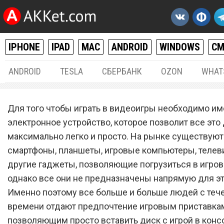
IPHONE
IPAD
MAC
ANDROID
WINDOWS
С
ANDROID
TESLA
СБЕРБАНК
OZON
WHAT
РАЗНОЕ
30.
Для того чтобы играть в видеоигры необходимо им
Спрос рухнул. Sony PlaySta
электронное устройство, которое позволит все это
максимально легко и просто. На рынке существуют
теперь распродают за коп
смартфоны, планшеты, игровые компьютеры, телев
другие гаджеты, позволяющие погрузиться в игров
однако все они не предназначены напрямую для эт
Именно поэтому все больше и больше людей с теч
времени отдают предпочтение игровым приставка
позволяющим просто вставить диск с игрой в консо