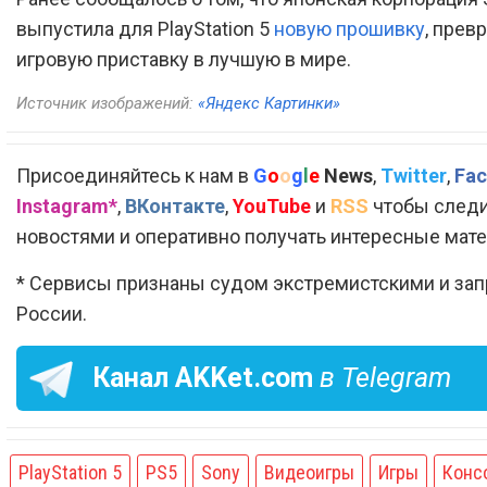
выпустила для PlayStation 5
новую прошивку
, пре
игровую приставку в лучшую в мире.
Источник изображений:
«Яндекс Картинки»
Присоединяйтесь к нам в
G
o
o
g
l
e
News
,
Twitter
,
Fac
Instagram*
,
ВКонтакте
,
YouTube
и
RSS
чтобы следи
новостями и оперативно получать интересные мат
* Сервисы признаны судом экстремистскими и за
России.
Канал
AKKet.com
в Telegram
PlayStation 5
PS5
Sony
Видеоигры
Игры
Конс