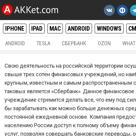
IPHONE
IPAD
MAC
ANDROID
WINDOWS
С
ANDROID
TESLA
СБЕРБАНК
OZON
WHAT
РАЗНОЕ
15.
Свою деятельность на российской территории ос
Будут заблокированы.
свыше трех сотен финансовых учреждений, но наи
крупным, известным и самым распространенным с
«Сбербанк» устроил
таковых является «Сбербанк». Данное финансовое
неприятный сюрприз для
учреждение стремится делать все, что ему под сил
миллионов клиентов
бы зарабатывать как можно больше денежных сре
постоянной ежедневной основе. Компания предос
населению России доступ к полному объему фина
услуг, позволяя совершать банковские переводы, 