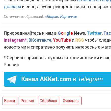
доллара
и евро, а рубль рекордно сильно подорожа
Источник изображений:
«Яндекс Картинки»
Присоединяйтесь к нам в
G
o
o
g
l
e
News
,
Twitter
,
Fac
Instagram*
,
ВКонтакте
,
YouTube
и
RSS
чтобы следи
новостями и оперативно получать интересные мат
* Сервисы признаны судом экстремистскими и за
России.
Канал
AKKet.com
в Telegram
Банки
Россия
Сбербанк
Финансы